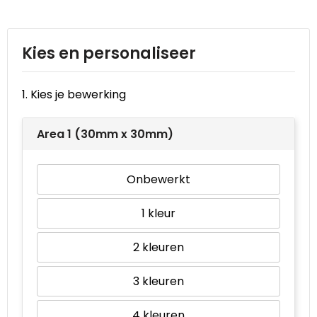
Reistassen
STICKERCASE™
Reistassensets
Swiss Peak
Kies en personaliseer
Rugzakken
Tenson
1. Kies je bewerking
Schoenentassen
Thule
Area 1 (30mm x 30mm)
Schoudertassen
Urban Vitamin
Sporttassen
Victorinox
Onbewerkt
Strandtassen
VINGA
1
Tablettassen
Waterman
2
Toilettassen
Xoopar
3
Trolleys
4