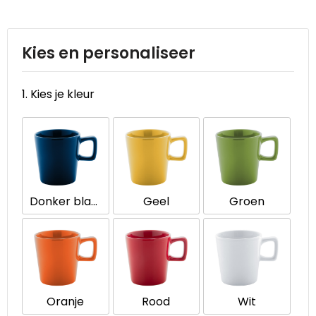
Reistassen
STICKERCASE™
Reistassensets
Swiss Peak
Kies en personaliseer
Rugzakken
Tenson
1. Kies je kleur
Schoenentassen
Thule
Schoudertassen
Urban Vitamin
Sporttassen
Victorinox
Donker blauw
Geel
Groen
Strandtassen
VINGA
Tablettassen
Waterman
Toilettassen
Xoopar
Oranje
Rood
Wit
Trolleys