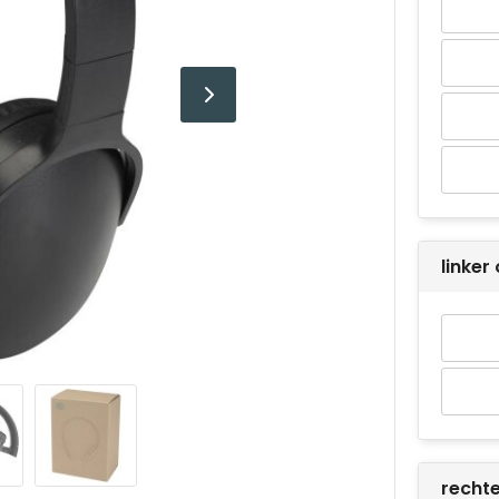
linke
recht