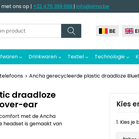
 met ons op |
+32 476 399 699
|
info@xima.be
BE
E
jfwaren
Drinkwaren
Textiel
Technologie
K
telefoons
Ancha gerecycleerde plastic draadloze Blue
tic draadloze
 over-ear
Kies e
 comfort met de Ancha
1. Kies j
e headset is gemaakt van