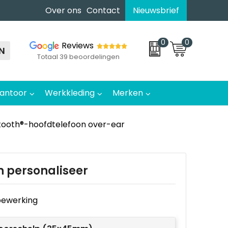
Over ons
Contact
Nieuwsbrief
0
0
Reviews
N
Totaal 39 beoordelingen
antoor
Werkkleding
Merken
tooth®-hoofdtelefoon over-ear
n personaliseer
e bewerking