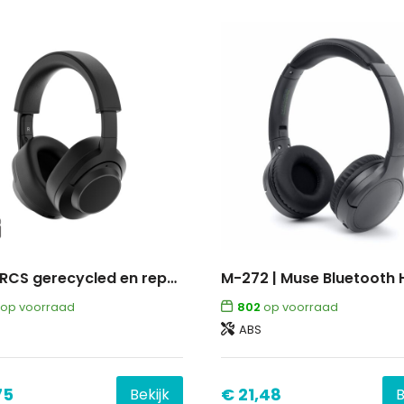
Irvine RCS gerecycled en repareerbare ANC hoofdtelefoon
op voorraad
802
op voorraad
ABS
75
€ 21,48
Bekijk
B