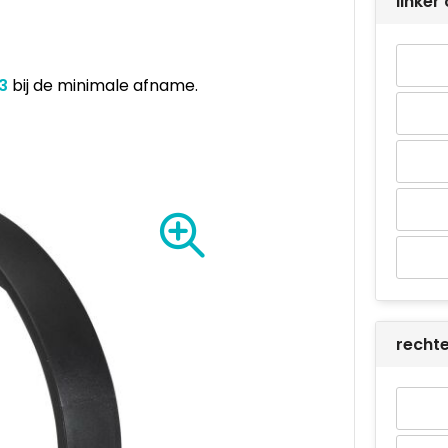
linke
93
bij de minimale afname.
recht