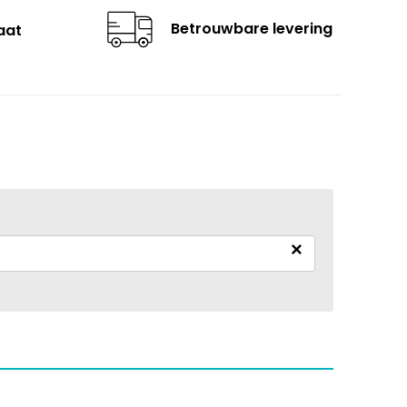
Betrouwbare levering
aat
×