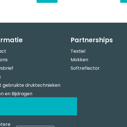
ormatie
Partnerships
act
Textiel
 ons
Mokken
sbrief
Softreflector
s
 gebruikte druktechnieken
n en Bijdragen
verspecificaties
n Bestellen
sportkosten
etere