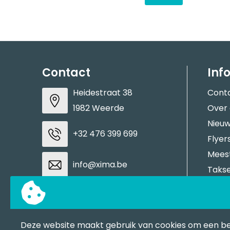
Contact
Inf
Heidestraat 38
Cont
1982 Weerde
Over
Nieuw
+32 476 399 699
Flyer
Meest
info@xima.be
Takse
Aanle
BTW: BE0883937937
Stale
Tran
Deze website maakt gebruik van cookies om een b
Contacteer ons