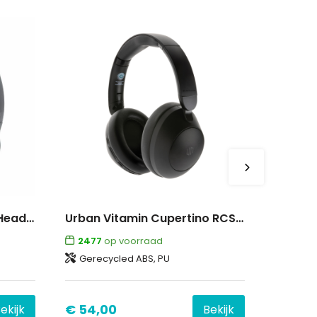
M-272 | Muse Bluetooth Headphones
Urban Vitamin Cupertino RCS rplastic ANC hoofdtelefoon
2477
op voorraad
Gerecycled ABS, PU
€ 54,00
ekijk
Bekijk