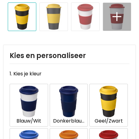
Reistassen
STICKERCASE™
Reistassensets
Swiss Peak
Rugzakken
Tenson
Schoenentassen
Thule
Kies en personaliseer
Schoudertassen
Urban Vitamin
1. Kies je kleur
Sporttassen
Victorinox
Strandtassen
VINGA
Tablettassen
Waterman
Blauw/Wit
Donkerblauw
Geel/Zwart
Toilettassen
Xoopar
Trolleys