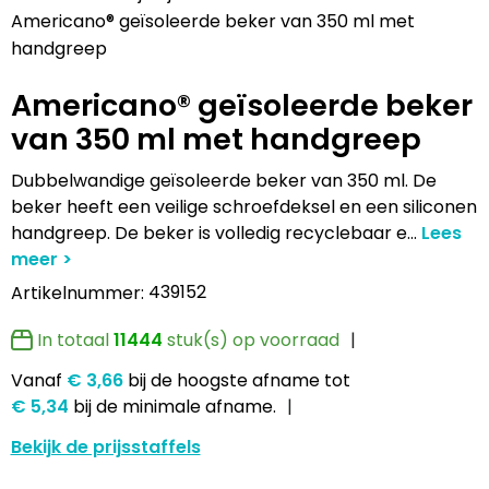
Lampen en Gereedschap
Draagtassen
Multifunctionele pennen
Hemden bedrukken
USB Stekkers
Pennen etui's
Hoteltextiel
Clique
Americano® geïsoleerde beker van 350 ml met
handgreep
Levensmiddelen
Duffeltassen
Accessoires voor pennen
Jassen bedrukken
MP3's
Pennenhouders
Jassen
Cutter & Buck
Americano® geïsoleerde beker
Paraplu's
Fietstassen
Kinderschrijfwaren
Kledingaccessoires
Selfie sticks
Portemonnees
Kledingaccessoires
Elevate
van 350 ml met handgreep
Persoonlijke verzorging
Golftassen
Pennen in unieke vormen
Ondergoed, Sokken en Nachtkleding
Powerbanks
Post, Pen en Geschenkverpakkingen
Ondergoed en Sokken
James Harvest
Dubbelwandige geïsoleerde beker van 350 ml. De
beker heeft een veilige schroefdeksel en een siliconen
Reisbenodigdheden
Heuptassen
Gadgetpennen
Petten, Hoeden en Mutsen
Telefoonstandaards en accessoires
Stickers
Overalls
Journalbooks
handgreep. De beker is volledig recyclebaar e
...
Sleutelhangers en Lanyards
Jute tassen
Peuters en Baby's
Computer- en Laptopaccessoires
Visitekaart- en Pashouders
Overhemden
Mepal
439152
Artikelnummer:
Snoepgoed
Katoenen draagtassen
Polo's bedrukken
Zonne energie opladers
Whiteboards en flipcharts
Polo's
Moleskine
In totaal
11444
stuk(s) op voorraad
Vanaf
€ 3,66
bij de hoogste afname
tot
Spellen voor binnen en buiten
Kledingtassen
Regenkleding
Tabletstandaards en accessoires
Reflecterende polo's
Motorola
€ 5,34
bij de minimale afname.
Sport
Koeltassen en Koelboxen
Schoenen
Speakers en Speakeraccessoires
Reflecterende vesten
MyKit
Bekijk de prijsstaffels