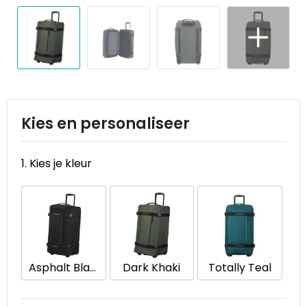
Reistassen
STICKERCASE™
Reistassensets
Swiss Peak
Rugzakken
Tenson
Schoenentassen
Thule
Kies en personaliseer
Schoudertassen
Urban Vitamin
1. Kies je kleur
Sporttassen
Victorinox
Strandtassen
VINGA
Tablettassen
Waterman
Asphalt Black
Dark Khaki
Totally Teal
Toilettassen
Xoopar
Trolleys