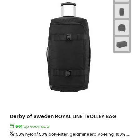
Derby of Sweden ROYAL LINE TROLLEY BAG
561
op voorraad
50% nylon/ 50% polyester, gelamineerd Voering: 100% polyester 150D pongee voering SBS-rits/ gespen + imitatie nylon band Trolleysysteem met aluminium buizen