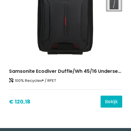
Samsonite Ecodiver Duffle/Wh 45/16 Underseat
100% Recyclex® / RPET
€ 120,18
Bekijk