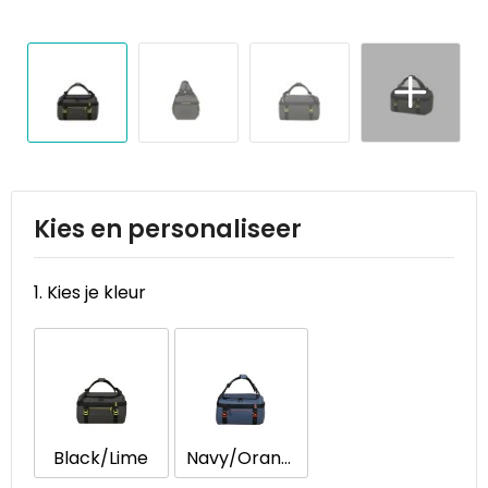
Reistassen
STICKERCASE™
Reistassensets
Swiss Peak
Rugzakken
Tenson
Schoenentassen
Thule
Schoudertassen
Urban Vitamin
Kies en personaliseer
Sporttassen
Victorinox
1. Kies je kleur
Strandtassen
VINGA
Tablettassen
Waterman
Toilettassen
Xoopar
Black/Lime
Navy/Orange
Trolleys