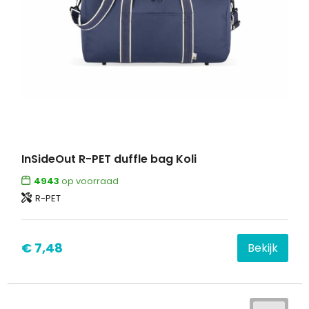
InSideOut R-PET duffle bag Koli
4943
op voorraad
R-PET
€ 7,48
Bekijk