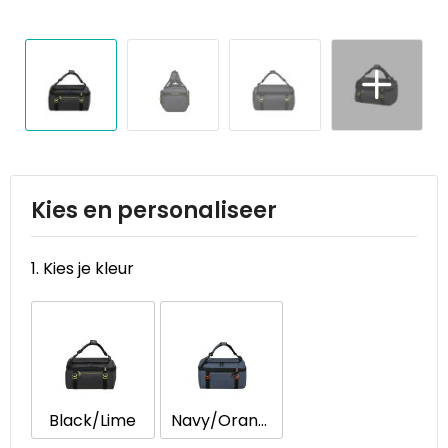
Reistassen
STICKERCASE™
Reistassensets
Swiss Peak
Rugzakken
Tenson
Schoenentassen
Thule
Schoudertassen
Urban Vitamin
Kies en personaliseer
Sporttassen
Victorinox
1. Kies je kleur
Strandtassen
VINGA
Tablettassen
Waterman
Toilettassen
Xoopar
Black/Lime
Navy/Orange
Trolleys