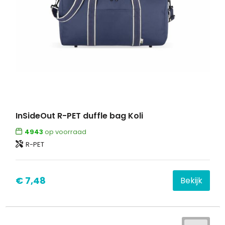
InSideOut R-PET duffle bag Koli
4943
op voorraad
R-PET
€ 7,48
Bekijk