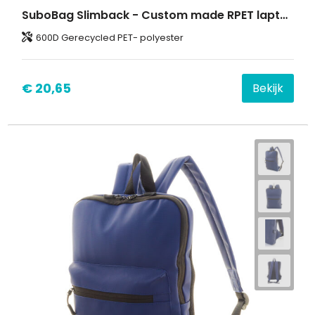
SuboBag Slimback - Custom made RPET laptop rugzak
600D Gerecycled PET- polyester
€ 20,65
Bekijk