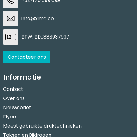
+32 476 399 699
info@xima.be
BTW: BE0883937937
Contacteer ons
Informatie
Contact
Over ons
Nieuwsbrief
Flyers
Meest gebruikte druktechnieken
Taksen en Bijdragen