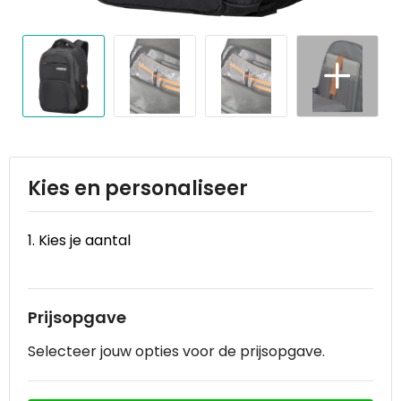
Reistassen
STICKERCASE™
Reistassensets
Swiss Peak
Rugzakken
Tenson
Schoenentassen
Thule
Schoudertassen
Urban Vitamin
Kies en personaliseer
Sporttassen
Victorinox
1. Kies je aantal
Strandtassen
VINGA
Tablettassen
Waterman
Prijsopgave
Selecteer jouw opties voor de prijsopgave.
Toilettassen
Xoopar
Trolleys