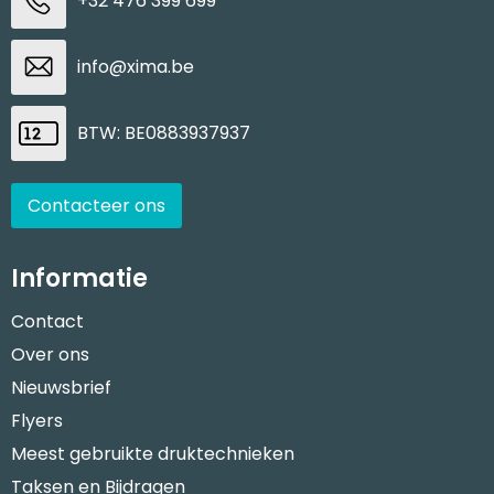
+32 476 399 699
info@xima.be
BTW: BE0883937937
Contacteer ons
Informatie
Contact
Over ons
Nieuwsbrief
Flyers
Meest gebruikte druktechnieken
Taksen en Bijdragen