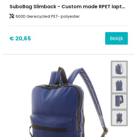
SuboBag Slimback - Custom made RPET laptop rugzak
600D Gerecycled PET- polyester
€ 20,65
Bekijk