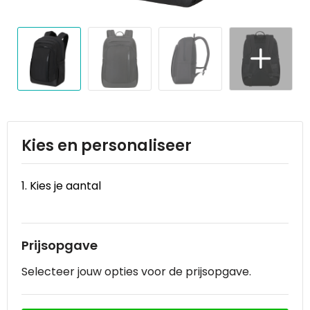
Reistassen
STICKERCASE™
Reistassensets
Swiss Peak
Rugzakken
Tenson
Schoenentassen
Thule
Schoudertassen
Urban Vitamin
Kies en personaliseer
Sporttassen
Victorinox
1. Kies je aantal
Strandtassen
VINGA
Tablettassen
Waterman
Prijsopgave
Selecteer jouw opties voor de prijsopgave.
Toilettassen
Xoopar
Trolleys