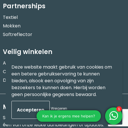
Partnerships
Textiel
Mokken
Softreflector
Veilig winkelen
Algemene voorwaarden
Deze website maakt gebruik van cookies om
Cookieverklaring
een betere gebruikservaring te kunnen
Disclaimer
bieden, alsook een opvolging van zijn
bezoekers te kunnen doen. Hierbij worden
geen persoonlijke gegevens bewaard.
Meld je aan voor onze nieuwsbrief
Weigeren
Schrijf je in voor onze nieuwsbrief en mis nooit meer
één van onze leuke aanbiedingen of updates.