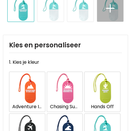
Reistassen
STICKERCASE™
Reistassensets
Swiss Peak
Rugzakken
Tenson
Schoenentassen
Thule
Kies en personaliseer
Schoudertassen
Urban Vitamin
1. Kies je kleur
Sporttassen
Victorinox
Strandtassen
VINGA
Tablettassen
Waterman
Adventure Is Calling
Chasing Sunsets
Hands Off
Toilettassen
Xoopar
Trolleys