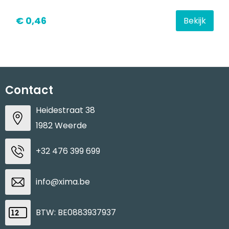
€ 0,46
Bekijk
Contact
Heidestraat 38
1982 Weerde
+32 476 399 699
info@xima.be
BTW: BE0883937937