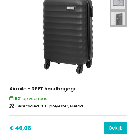
Airmile - RPET handbagage
921
op voorraad
Gerecycled PET- polyester, Metaal
€ 46,08
Bekijk