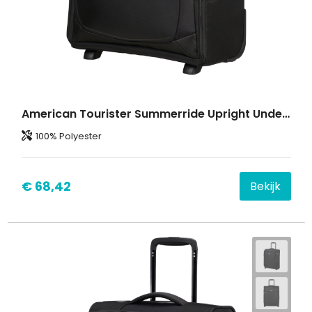
American Tourister Summerride Upright Underseater EXP.
100% Polyester
€ 68,42
Bekijk