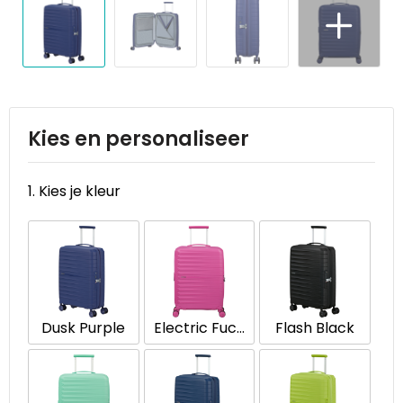
Reistassen
STICKERCASE™
Reistassensets
Swiss Peak
Rugzakken
Tenson
Schoenentassen
Thule
Kies en personaliseer
Schoudertassen
Urban Vitamin
1. Kies je kleur
Sporttassen
Victorinox
Strandtassen
VINGA
Tablettassen
Waterman
Dusk Purple
Electric Fuchsia
Flash Black
Toilettassen
Xoopar
Trolleys