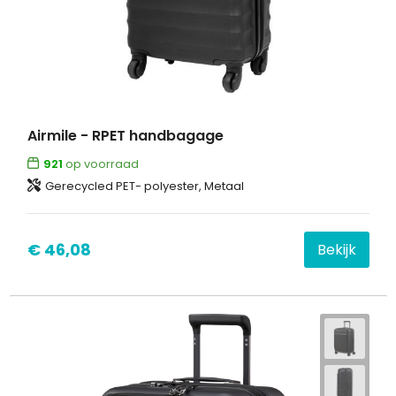
Airmile - RPET handbagage
921
op voorraad
Gerecycled PET- polyester, Metaal
€ 46,08
Bekijk