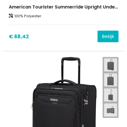
American Tourister Summerride Upright Underseater EXP.
100% Polyester
€ 68,42
Bekijk