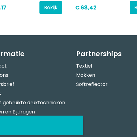
,17
€ 68,42
Bekijk
B
ormatie
Partnerships
act
Textiel
 ons
Mokken
sbrief
Softreflector
s
 gebruikte druktechnieken
n en Bijdragen
verspecificaties
n Bestellen