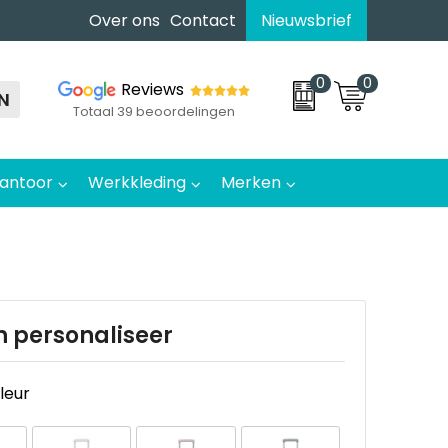
Over ons
Contact
Nieuwsbrief
0
0
Reviews
N
Totaal 39 beoordelingen
antoor
Werkkleding
Merken
n personaliseer
kleur