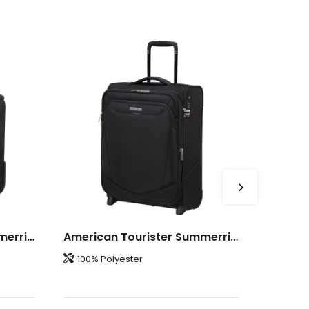
American Tourister Summerride Upright Underseater EXP.
American Tourister Summerride Upright 55 EXP.
100% Polyester