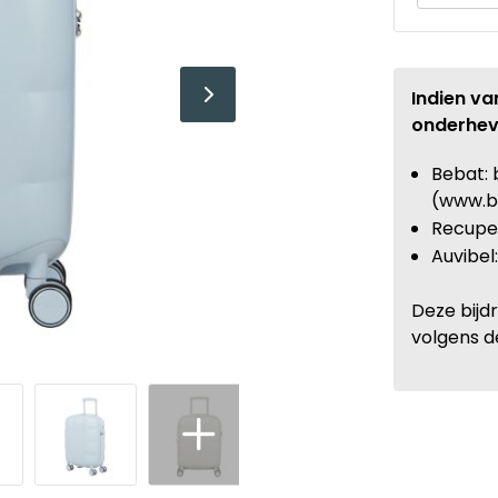
Indien va
onderhev
Bebat: 
(www.b
Recupel
Auvibel
Deze bijd
volgens d