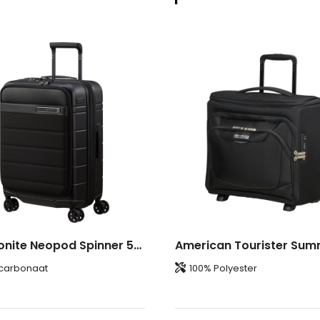
Samsonite Neopod Spinner 55 EXP. Easy Access FL
carbonaat
100% Polyester