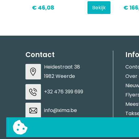
€ 46,08
€ 166
Bekijk
Contact
Inf
Heidestraat 38
Cont
1982 Weerde
Over
Nieuw
+32 476 399 699
Flyer
Meest
info@xima.be
Takse
Aanle
BTW: BE0883937937
Stale