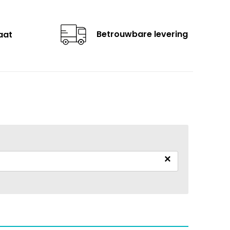
Betrouwbare levering
aat
×