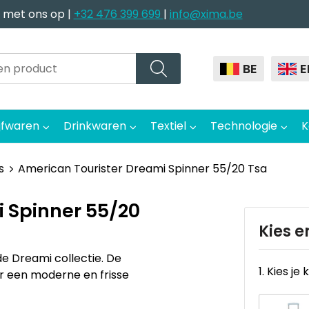
 met ons op |
+32 476 399 699
|
info@xima.be
BE
E
jfwaren
Drinkwaren
Textiel
Technologie
K
s
American Tourister Dreami Spinner 55/20 Tsa
 Spinner 55/20
Kies e
e Dreami collectie. De
1. Kies je 
r een moderne en frisse