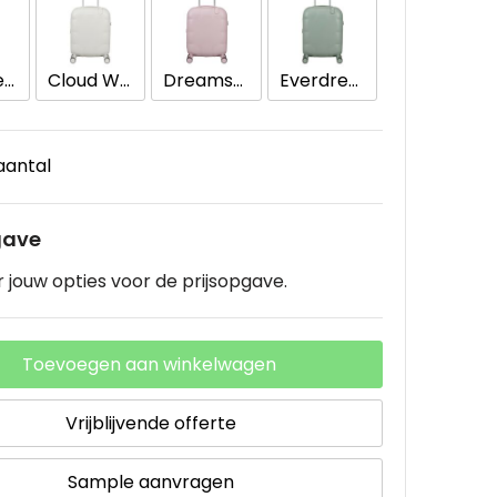
Blue Dream
Cloud White
Dreamsky Pink
Everdream Sage
 aantal
gave
 jouw opties voor de prijsopgave.
Toevoegen aan winkelwagen
Vrijblijvende offerte
Sample aanvragen