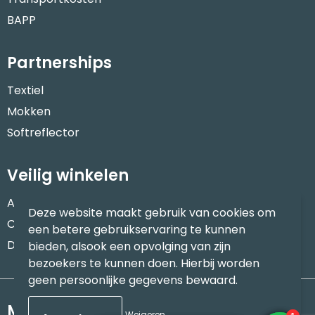
BAPP
Partnerships
Textiel
Mokken
Softreflector
Veilig winkelen
Algemene voorwaarden
Deze website maakt gebruik van cookies om
Cookieverklaring
een betere gebruikservaring te kunnen
Disclaimer
bieden, alsook een opvolging van zijn
bezoekers te kunnen doen. Hierbij worden
geen persoonlijke gegevens bewaard.
Meld je aan voor onze nieuwsbrief
Weigeren