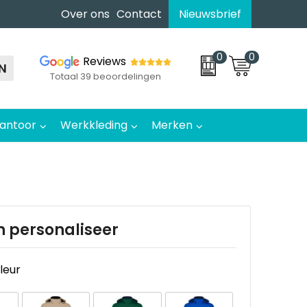
Over ons
Contact
Nieuwsbrief
0
0
Reviews
N
Totaal 39 beoordelingen
antoor
Werkkleding
Merken
n personaliseer
kleur