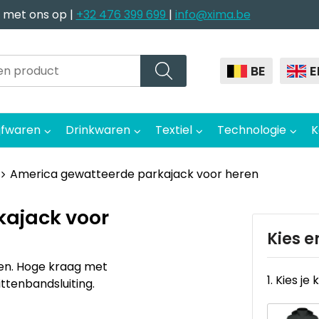
 met ons op |
+32 476 399 699
|
info@xima.be
BE
E
jfwaren
Drinkwaren
Textiel
Technologie
K
America gewatteerde parkajack voor heren
ajack voor
Kies e
en. Hoge kraag met
1. Kies je 
tenbandsluiting.