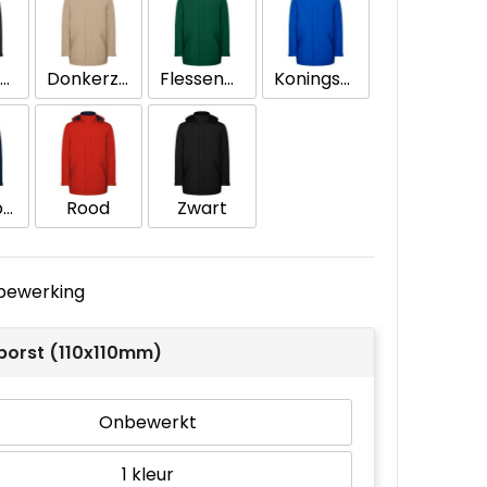
Donkerlood
Donkerzand
Flessengroen
Koningsblauw
Marineblauw
Rood
Zwart
e bewerking
 borst (110x110mm)
Onbewerkt
1