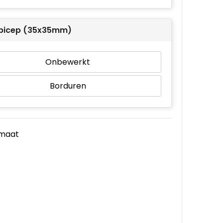
r bicep (35x35mm)
Onbewerkt
Borduren
e maat