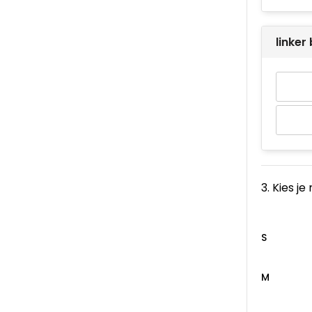
linke
3. Kies j
S
M