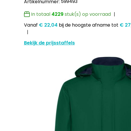
599493
Artikelnummer:
In totaal
4229
stuk(s) op voorraad
Vanaf
€ 22,04
bij de hoogste afname
tot
€ 27
Bekijk de prijsstaffels