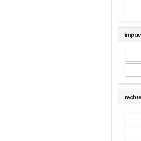
impac
recht