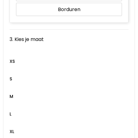
Borduren
3. Kies je maat
XS
S
M
L
XL