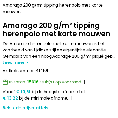
Lampen en Gereedschap
Draagtassen
Multifunctionele pennen
Hemden bedrukken
USB Stekkers
Pennen etui's
Hoteltextiel
Clique
Amarago 200 g/m² tipping herenpolo met korte
mouwen
Levensmiddelen
Duffeltassen
Accessoires voor pennen
Jassen bedrukken
MP3's
Pennenhouders
Jassen
Cutter & Buck
Amarago 200 g/m² tipping
Paraplu's
Fietstassen
Kinderschrijfwaren
Kledingaccessoires
Selfie sticks
Portemonnees
Kledingaccessoires
Elevate
herenpolo met korte mouwen
Persoonlijke verzorging
Golftassen
Pennen in unieke vormen
Ondergoed, Sokken en Nachtkleding
Powerbanks
Post, Pen en Geschenkverpakkingen
Ondergoed en Sokken
James Harvest
De Amarago herenpolo met korte mouwen is het
voorbeeld van tijdloze stijl en eigentijdse elegantie.
Reisbenodigdheden
Heuptassen
Gadgetpennen
Petten, Hoeden en Mutsen
Telefoonstandaards en accessoires
Stickers
Overalls
Journalbooks
Gemaakt van een hoogwaardige 200 g/m² piqué geb
...
Sleutelhangers en Lanyards
Jute tassen
Peuters en Baby's
Computer- en Laptopaccessoires
Visitekaart- en Pashouders
Overhemden
Mepal
414101
Artikelnummer:
Snoepgoed
Katoenen draagtassen
Polo's bedrukken
Zonne energie opladers
Whiteboards en flipcharts
Polo's
Moleskine
In totaal
15616
stuk(s) op voorraad
Vanaf
€ 10,51
bij de hoogste afname
tot
Spellen voor binnen en buiten
Kledingtassen
Regenkleding
Tabletstandaards en accessoires
Reflecterende polo's
Motorola
€ 13,22
bij de minimale afname.
Sport
Koeltassen en Koelboxen
Schoenen
Speakers en Speakeraccessoires
Reflecterende vesten
MyKit
Bekijk de prijsstaffels