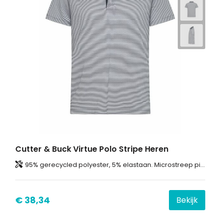
Cutter & Buck Virtue Polo Stripe Heren
95% gerecycled polyester, 5% elastaan. Microstreep piqué. CB DryTec™ UPF 20+.
€ 38,34
Bekijk