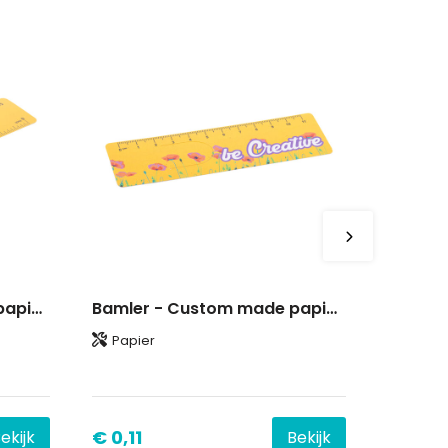
Samler - Custom made papieren liniaal
Bamler - Custom made papieren bladwijzer
Papier
€ 0,11
ekijk
Bekijk