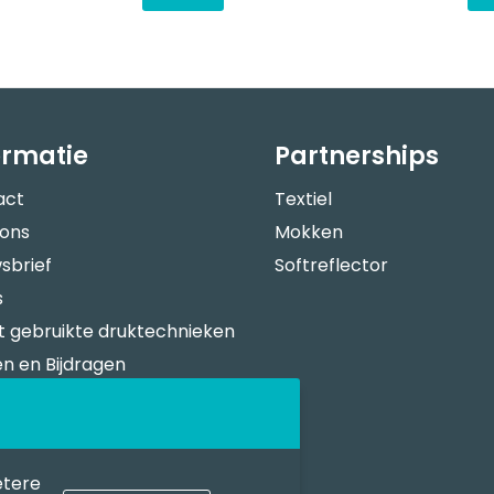
ormatie
Partnerships
act
Textiel
 ons
Mokken
sbrief
Softreflector
s
 gebruikte druktechnieken
n en Bijdragen
verspecificaties
n Bestellen
sportkosten
etere