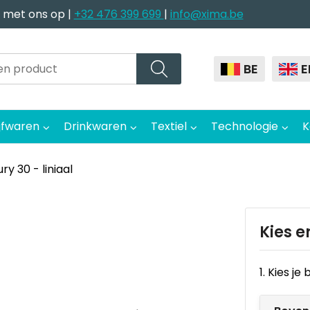
 met ons op |
+32 476 399 699
|
info@xima.be
BE
E
jfwaren
Drinkwaren
Textiel
Technologie
K
ury 30 - liniaal
Kies e
1. Kies j