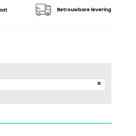
Betrouwbare levering
aat
×