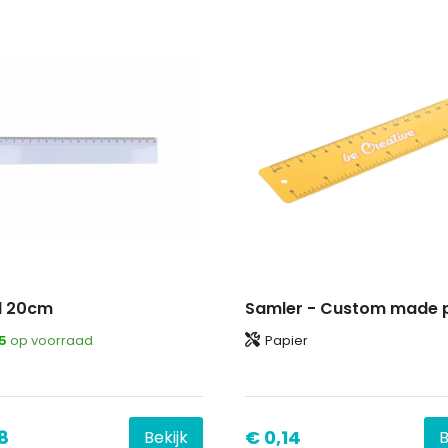
al 20cm
5
op voorraad
Papier
S
8
€ 0,14
Bekijk
B