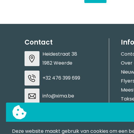
Contact
Inf
Heidestraat 38
Cont
1982 Weerde
Over
Nieuw
+32 476 399 699
Flyer
Meest
info@xima.be
Takse
Aanle
BTW: BE0883937937
Stale
Tran
Deze website maakt gebruik van cookies om een b
Contacteer ons