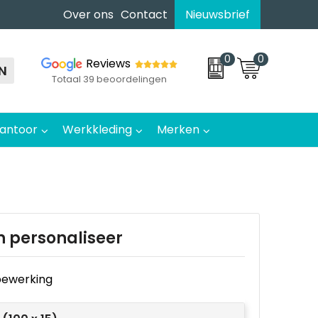
Over ons
Contact
Nieuwsbrief
0
0
Reviews
N
Totaal 39 beoordelingen
antoor
Werkkleding
Merken
n personaliseer
e bewerking