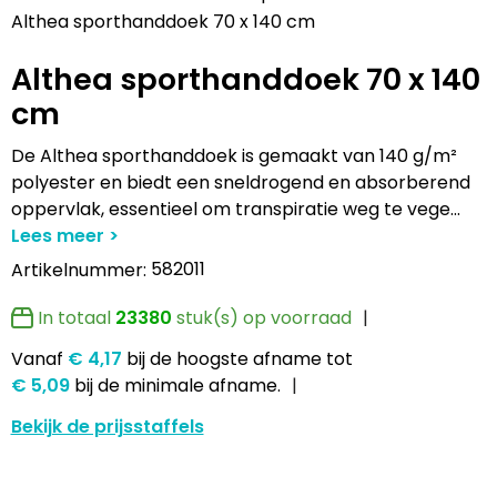
Lampen en Gereedschap
Draagtassen
Multifunctionele pennen
Hemden bedrukken
USB Stekkers
Pennen etui's
Hoteltextiel
Clique
Althea sporthanddoek 70 x 140 cm
Althea sporthanddoek 70 x 140
Levensmiddelen
Duffeltassen
Accessoires voor pennen
Jassen bedrukken
MP3's
Pennenhouders
Jassen
Cutter & Buck
cm
Paraplu's
Fietstassen
Kinderschrijfwaren
Kledingaccessoires
Selfie sticks
Portemonnees
Kledingaccessoires
Elevate
De Althea sporthanddoek is gemaakt van 140 g/m²
Persoonlijke verzorging
Golftassen
Pennen in unieke vormen
Ondergoed, Sokken en Nachtkleding
Powerbanks
Post, Pen en Geschenkverpakkingen
Ondergoed en Sokken
James Harvest
polyester en biedt een sneldrogend en absorberend
oppervlak, essentieel om transpiratie weg te vege
...
Reisbenodigdheden
Heuptassen
Gadgetpennen
Petten, Hoeden en Mutsen
Telefoonstandaards en accessoires
Stickers
Overalls
Journalbooks
582011
Artikelnummer:
Sleutelhangers en Lanyards
Jute tassen
Peuters en Baby's
Computer- en Laptopaccessoires
Visitekaart- en Pashouders
Overhemden
Mepal
In totaal
23380
stuk(s) op voorraad
Snoepgoed
Katoenen draagtassen
Polo's bedrukken
Zonne energie opladers
Whiteboards en flipcharts
Polo's
Moleskine
Vanaf
€ 4,17
bij de hoogste afname
tot
€ 5,09
bij de minimale afname.
Spellen voor binnen en buiten
Kledingtassen
Regenkleding
Tabletstandaards en accessoires
Reflecterende polo's
Motorola
Bekijk de prijsstaffels
Sport
Koeltassen en Koelboxen
Schoenen
Speakers en Speakeraccessoires
Reflecterende vesten
MyKit