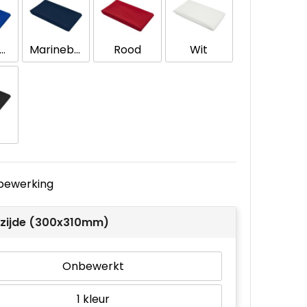
oningsblauw
Marineblauw
Rood
Wit
e bewerking
zijde (300x310mm)
Onbewerkt
1