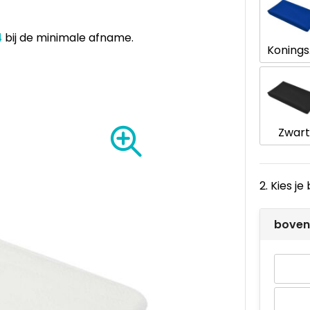
4
bij de minimale afname.
K
Zwart
2. Kies j
boven