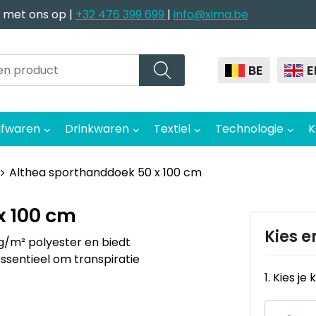
 met ons op |
+32 476 399 699
|
info@xima.be
BE
E
jfwaren
Drinkwaren
Textiel
Technologie
K
Althea sporthanddoek 50 x 100 cm
x 100 cm
Kies e
g/m² polyester en biedt
sentieel om transpiratie
1. Kies je 