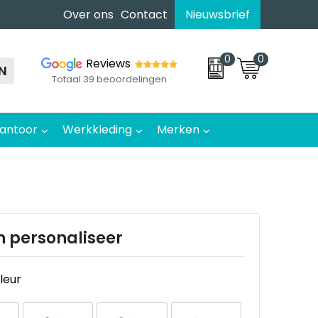
Over ons
Contact
Nieuwsbrief
0
0
Reviews
N
Totaal 39 beoordelingen
antoor
Werkkleding
Merken
n personaliseer
kleur