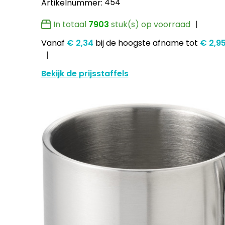
454
Artikelnummer:
In totaal
7903
stuk(s) op voorraad
Vanaf
€ 2,34
bij de hoogste afname
tot
€ 2,9
Bekijk de prijsstaffels