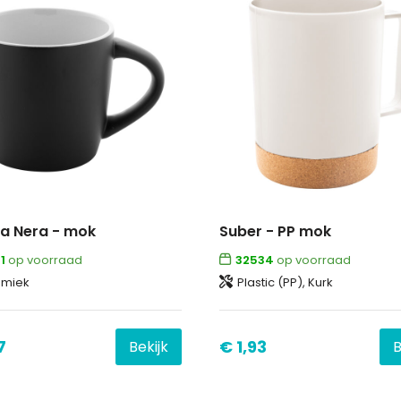
a Nera - mok
Suber - PP mok
1
op voorraad
32534
op voorraad
amiek
Plastic (PP), Kurk
7
€ 1,93
Bekijk
B