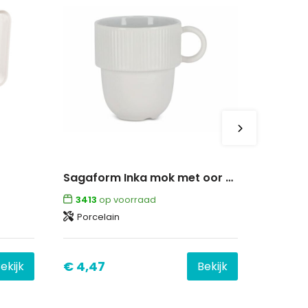
Sagaform Inka mok met oor 270ml
3413
op voorraad
Porcelain
€ 4,47
ekijk
Bekijk