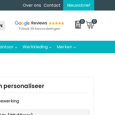
Over ons
Contact
Nieuwsbrief
0
0
Reviews
N
Totaal 39 beoordelingen
antoor
Werkkleding
Merken
n personaliseer
e bewerking