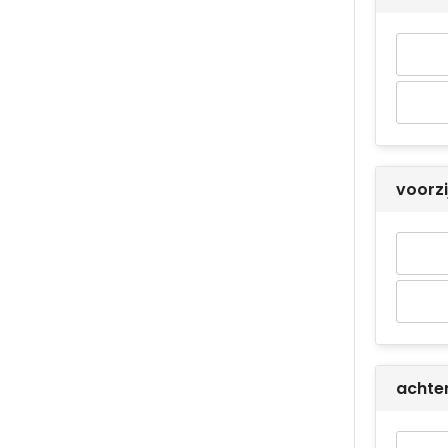
voorz
achte