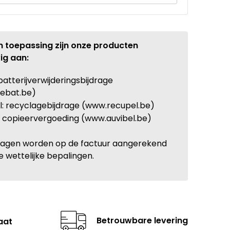
n toepassing zijn onze producten
ig aan:
batterijverwijderingsbijdrage
ebat.be)
: recyclagebijdrage (www.recupel.be)
: copieervergoeding (www.auvibel.be)
ragen worden op de factuur aangerekend
e wettelijke bepalingen.
Betrouwbare levering
aat