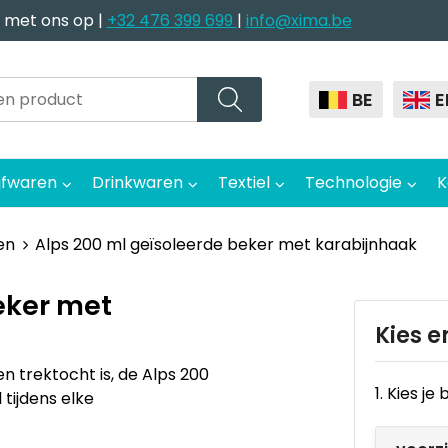
 met ons op |
+32 476 399 699
|
info@xima.be
BE
E
jfwaren
Drinkwaren
Textiel
Technologie
K
en
Alps 200 ml geïsoleerde beker met karabijnhaak
eker met
Kies e
n trektocht is, de Alps 200
1. Kies j
tijdens elke