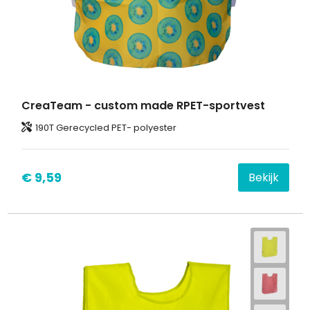
CreaTeam - custom made RPET-sportvest
190T Gerecycled PET- polyester
€ 9,59
Bekijk