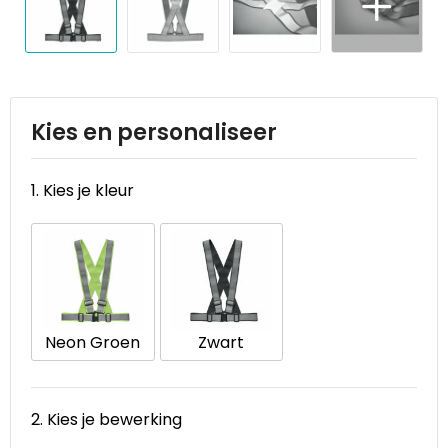
Reistassen
STICKERCASE™
Reistassensets
Swiss Peak
Rugzakken
Tenson
Kies en personaliseer
Schoenentassen
Thule
1. Kies je kleur
Schoudertassen
Urban Vitamin
Sporttassen
Victorinox
Strandtassen
VINGA
Neon Groen
Zwart
Tablettassen
Waterman
Toilettassen
Xoopar
2. Kies je bewerking
Trolleys