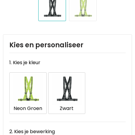
Reistassen
STICKERCASE™
Reistassensets
Swiss Peak
Rugzakken
Tenson
Kies en personaliseer
Schoenentassen
Thule
Schoudertassen
Urban Vitamin
1. Kies je kleur
Sporttassen
Victorinox
Strandtassen
VINGA
Tablettassen
Waterman
Neon Groen
Zwart
Toilettassen
Xoopar
2. Kies je bewerking
Trolleys