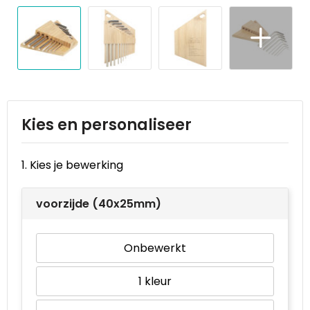
Reistassen
STICKERCASE™
Reistassensets
Swiss Peak
Rugzakken
Tenson
Schoenentassen
Thule
Kies en personaliseer
Schoudertassen
Urban Vitamin
1. Kies je bewerking
Sporttassen
Victorinox
voorzijde (40x25mm)
Strandtassen
VINGA
Tablettassen
Waterman
Onbewerkt
Toilettassen
Xoopar
1
Trolleys