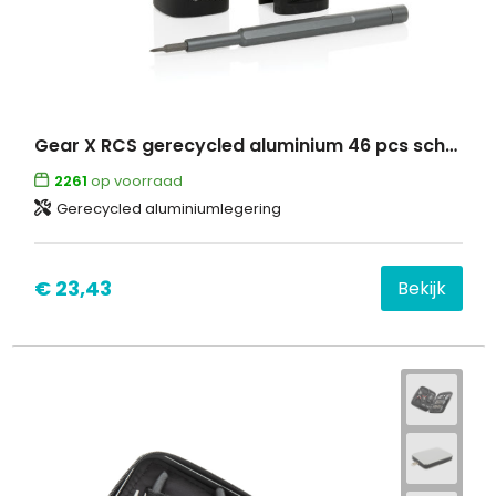
Gear X RCS gerecycled aluminium 46 pcs schroevendraaierset
2261
op voorraad
Gerecycled aluminiumlegering
€ 23,43
Bekijk