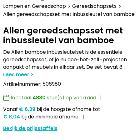
Lampen en Gereedschap
Draagtassen
Multifunctionele pennen
Hemden bedrukken
USB Stekkers
Pennen etui's
Hoteltextiel
Clique
Lampen en Gereedschap
Gereedschapsets
Allen gereedschapsset met inbussleutel van bamboe
Levensmiddelen
Duffeltassen
Accessoires voor pennen
Jassen bedrukken
MP3's
Pennenhouders
Jassen
Cutter & Buck
Allen gereedschapsset met
Paraplu's
Fietstassen
Kinderschrijfwaren
Kledingaccessoires
Selfie sticks
Portemonnees
Kledingaccessoires
Elevate
inbussleutel van bamboe
Persoonlijke verzorging
Golftassen
Pennen in unieke vormen
Ondergoed, Sokken en Nachtkleding
Powerbanks
Post, Pen en Geschenkverpakkingen
Ondergoed en Sokken
James Harvest
De Allen bamboe inbussleutelset is de essentiële
gereedschapsset, of je nu doe-het-zelf-projecten
Reisbenodigdheden
Heuptassen
Gadgetpennen
Petten, Hoeden en Mutsen
Telefoonstandaards en accessoires
Stickers
Overalls
Journalbooks
aanpakt of meubels in elkaar zet. De set bevat 8
...
Sleutelhangers en Lanyards
Jute tassen
Peuters en Baby's
Computer- en Laptopaccessoires
Visitekaart- en Pashouders
Overhemden
Mepal
506980
Artikelnummer:
Snoepgoed
Katoenen draagtassen
Polo's bedrukken
Zonne energie opladers
Whiteboards en flipcharts
Polo's
Moleskine
In totaal
4830
stuk(s) op voorraad
Vanaf
€ 6,39
bij de hoogste afname
tot
Spellen voor binnen en buiten
Kledingtassen
Regenkleding
Tabletstandaards en accessoires
Reflecterende polo's
Motorola
€ 8,04
bij de minimale afname.
Sport
Koeltassen en Koelboxen
Schoenen
Speakers en Speakeraccessoires
Reflecterende vesten
MyKit
Bekijk de prijsstaffels