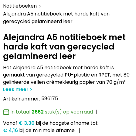
Lampen en Gereedschap
Draagtassen
Multifunctionele pennen
Hemden bedrukken
USB Stekkers
Pennen etui's
Hoteltextiel
Clique
Notitieboeken
Alejandra A5 notitieboek met harde kaft van
Levensmiddelen
Duffeltassen
Accessoires voor pennen
Jassen bedrukken
MP3's
Pennenhouders
Jassen
Cutter & Buck
gerecycled gelamineerd leer
Paraplu's
Fietstassen
Kinderschrijfwaren
Kledingaccessoires
Selfie sticks
Portemonnees
Kledingaccessoires
Elevate
Alejandra A5 notitieboek met
harde kaft van gerecycled
Persoonlijke verzorging
Golftassen
Pennen in unieke vormen
Ondergoed, Sokken en Nachtkleding
Powerbanks
Post, Pen en Geschenkverpakkingen
Ondergoed en Sokken
James Harvest
gelamineerd leer
Reisbenodigdheden
Heuptassen
Gadgetpennen
Petten, Hoeden en Mutsen
Telefoonstandaards en accessoires
Stickers
Overalls
Journalbooks
Het Alejandra A5 notitieboek met harde kaft is
gemaakt van gerecycled PU-plastic en RPET, met 80
Sleutelhangers en Lanyards
Jute tassen
Peuters en Baby's
Computer- en Laptopaccessoires
Visitekaart- en Pashouders
Overhemden
Mepal
gelinieerde vellen crèmekleurig papier van 70 g/m²
...
Snoepgoed
Katoenen draagtassen
Polo's bedrukken
Zonne energie opladers
Whiteboards en flipcharts
Polo's
Moleskine
586175
Artikelnummer:
Spellen voor binnen en buiten
Kledingtassen
Regenkleding
Tabletstandaards en accessoires
Reflecterende polo's
Motorola
In totaal
2662
stuk(s) op voorraad
Vanaf
€ 3,30
bij de hoogste afname
tot
Sport
Koeltassen en Koelboxen
Schoenen
Speakers en Speakeraccessoires
Reflecterende vesten
MyKit
€ 4,16
bij de minimale afname.