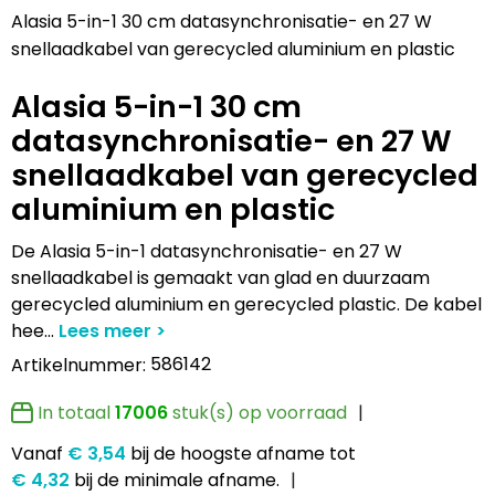
Lampen en Gereedschap
Draagtassen
Multifunctionele pennen
Hemden bedrukken
USB Stekkers
Pennen etui's
Hoteltextiel
Clique
Alasia 5-in-1 30 cm datasynchronisatie- en 27 W
snellaadkabel van gerecycled aluminium en plastic
Levensmiddelen
Duffeltassen
Accessoires voor pennen
Jassen bedrukken
MP3's
Pennenhouders
Jassen
Cutter & Buck
Alasia 5-in-1 30 cm
Paraplu's
Fietstassen
Kinderschrijfwaren
Kledingaccessoires
Selfie sticks
Portemonnees
Kledingaccessoires
Elevate
datasynchronisatie- en 27 W
snellaadkabel van gerecycled
Persoonlijke verzorging
Golftassen
Pennen in unieke vormen
Ondergoed, Sokken en Nachtkleding
Powerbanks
Post, Pen en Geschenkverpakkingen
Ondergoed en Sokken
James Harvest
aluminium en plastic
Reisbenodigdheden
Heuptassen
Gadgetpennen
Petten, Hoeden en Mutsen
Telefoonstandaards en accessoires
Stickers
Overalls
Journalbooks
De Alasia 5-in-1 datasynchronisatie- en 27 W
snellaadkabel is gemaakt van glad en duurzaam
Sleutelhangers en Lanyards
Jute tassen
Peuters en Baby's
Computer- en Laptopaccessoires
Visitekaart- en Pashouders
Overhemden
Mepal
gerecycled aluminium en gerecycled plastic. De kabel
hee
...
Snoepgoed
Katoenen draagtassen
Polo's bedrukken
Zonne energie opladers
Whiteboards en flipcharts
Polo's
Moleskine
586142
Artikelnummer:
Spellen voor binnen en buiten
Kledingtassen
Regenkleding
Tabletstandaards en accessoires
Reflecterende polo's
Motorola
In totaal
17006
stuk(s) op voorraad
Sport
Koeltassen en Koelboxen
Schoenen
Speakers en Speakeraccessoires
Reflecterende vesten
MyKit
Vanaf
€ 3,54
bij de hoogste afname
tot
€ 4,32
bij de minimale afname.