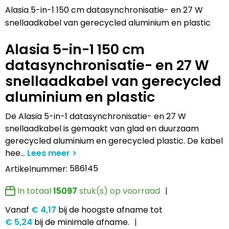
Lampen en Gereedschap
Draagtassen
Multifunctionele pennen
Hemden bedrukken
USB Stekkers
Pennen etui's
Hoteltextiel
Clique
Alasia 5-in-1 150 cm datasynchronisatie- en 27 W
snellaadkabel van gerecycled aluminium en plastic
Levensmiddelen
Duffeltassen
Accessoires voor pennen
Jassen bedrukken
MP3's
Pennenhouders
Jassen
Cutter & Buck
Alasia 5-in-1 150 cm
Paraplu's
Fietstassen
Kinderschrijfwaren
Kledingaccessoires
Selfie sticks
Portemonnees
Kledingaccessoires
Elevate
datasynchronisatie- en 27 W
snellaadkabel van gerecycled
Persoonlijke verzorging
Golftassen
Pennen in unieke vormen
Ondergoed, Sokken en Nachtkleding
Powerbanks
Post, Pen en Geschenkverpakkingen
Ondergoed en Sokken
James Harvest
aluminium en plastic
Reisbenodigdheden
Heuptassen
Gadgetpennen
Petten, Hoeden en Mutsen
Telefoonstandaards en accessoires
Stickers
Overalls
Journalbooks
De Alasia 5-in-1 datasynchronisatie- en 27 W
snellaadkabel is gemaakt van glad en duurzaam
Sleutelhangers en Lanyards
Jute tassen
Peuters en Baby's
Computer- en Laptopaccessoires
Visitekaart- en Pashouders
Overhemden
Mepal
gerecycled aluminium en gerecycled plastic. De kabel
hee
...
Snoepgoed
Katoenen draagtassen
Polo's bedrukken
Zonne energie opladers
Whiteboards en flipcharts
Polo's
Moleskine
586145
Artikelnummer:
Spellen voor binnen en buiten
Kledingtassen
Regenkleding
Tabletstandaards en accessoires
Reflecterende polo's
Motorola
In totaal
15097
stuk(s) op voorraad
Sport
Koeltassen en Koelboxen
Schoenen
Speakers en Speakeraccessoires
Reflecterende vesten
MyKit
Vanaf
€ 4,17
bij de hoogste afname
tot
€ 5,24
bij de minimale afname.