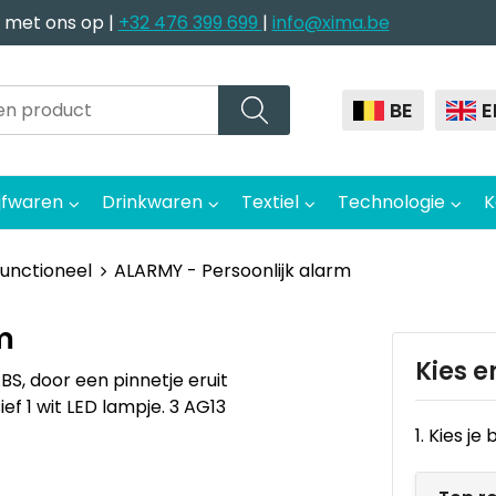
 met ons op |
+32 476 399 699
|
info@xima.be
BE
E
jfwaren
Drinkwaren
Textiel
Technologie
K
functioneel
ALARMY - Persoonlijk alarm
m
Kies e
, door een pinnetje eruit
ef 1 wit LED lampje. 3 AG13
1. Kies j