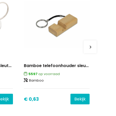
BeerCart - trolley munt sleutelhanger
Bamboe telefoonhouder sleutelhanger
5597
op voorraad
Bamboo
€ 0,63
ekijk
Bekijk