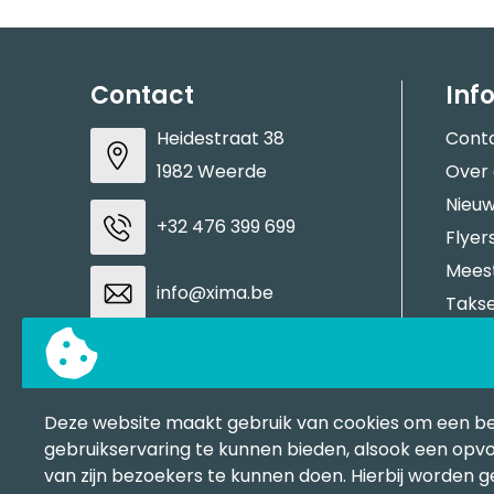
Contact
Inf
Heidestraat 38
Cont
1982 Weerde
Over
Nieuw
+32 476 399 699
Flyer
Meest
info@xima.be
Takse
Aanle
BTW: BE0883937937
Stale
Tran
Deze website maakt gebruik van cookies om een b
Contacteer ons
BAPP
gebruikservaring te kunnen bieden, alsook een opvo
van zijn bezoekers te kunnen doen. Hierbij worden 