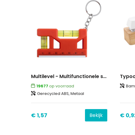
Multilevel - Multifunctionele sleutelhanger
19677
op voorraad
Bam
Gerecycled ABS, Metaal
€ 1,57
€ 0,9
Bekijk