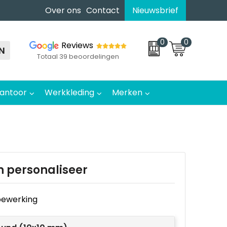
Over ons
Contact
Nieuwsbrief
0
0
Reviews
N
Totaal 39 beoordelingen
antoor
Werkkleding
Merken
n personaliseer
e bewerking