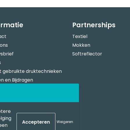
ormatie
Partnerships
act
Textiel
 ons
Mokken
sbrief
Softreflector
s
 gebruikte druktechnieken
n en Bijdragen
verspecificaties
n Bestellen
sportkosten
etere
lging
Weigeren
geen