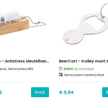
Typoo - Antistress sleutelhanger
boe, Gerecycled ABS
21264
op voorraad
Gerecycled roestvrij staal
2
€ 0,54
Bekijk
B