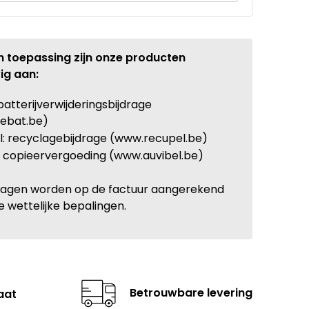
n toepassing zijn onze producten
ig aan:
batterijverwijderingsbijdrage
ebat.be)
: recyclagebijdrage (www.recupel.be)
: copieervergoeding (www.auvibel.be)
ragen worden op de factuur aangerekend
e wettelijke bepalingen.
Betrouwbare levering
aat