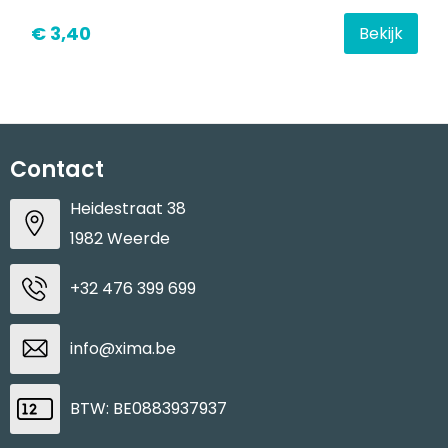
€ 3,40
Bekijk
Contact
Heidestraat 38
1982 Weerde
+32 476 399 699
info@xima.be
BTW: BE0883937937