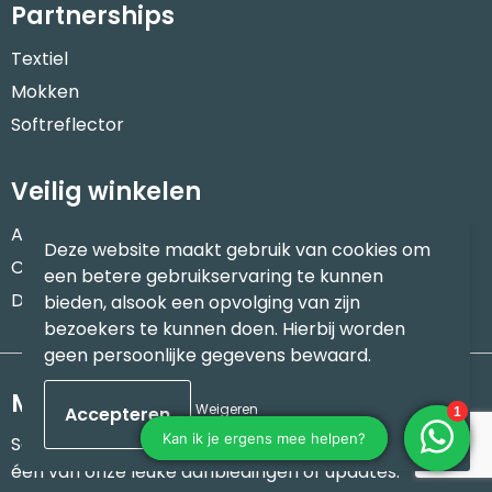
Partnerships
Textiel
Mokken
Softreflector
Veilig winkelen
Algemene voorwaarden
Deze website maakt gebruik van cookies om
Cookieverklaring
een betere gebruikservaring te kunnen
Disclaimer
bieden, alsook een opvolging van zijn
bezoekers te kunnen doen. Hierbij worden
geen persoonlijke gegevens bewaard.
Meld je aan voor onze nieuwsbrief
Weigeren
Schrijf je in voor onze nieuwsbrief en mis nooit meer
één van onze leuke aanbiedingen of updates.