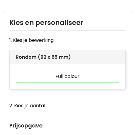
Reistassen
STICKERCASE™
Reistassensets
Swiss Peak
Kies en personaliseer
Rugzakken
Tenson
1. Kies je bewerking
Schoenentassen
Thule
Rondom (92 x 65 mm)
Schoudertassen
Urban Vitamin
Sporttassen
Victorinox
Full colour
Strandtassen
VINGA
Tablettassen
Waterman
2. Kies je aantal
Toilettassen
Xoopar
Prijsopgave
Trolleys