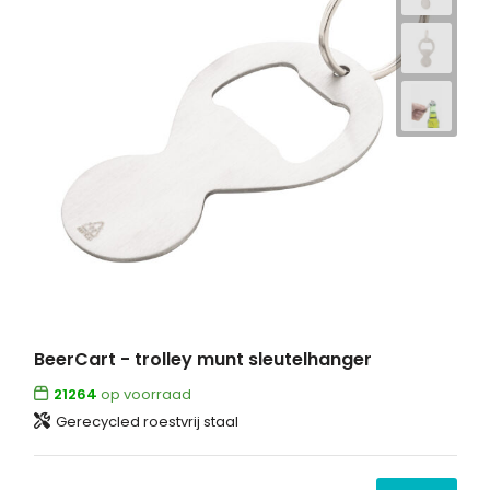
BeerCart - trolley munt sleutelhanger
21264
op voorraad
Gerecycled roestvrij staal