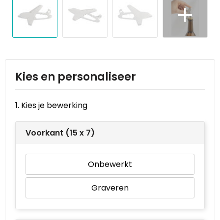
Reistassen
STICKERCASE™
Reistassensets
Swiss Peak
Rugzakken
Tenson
Schoenentassen
Thule
Kies en personaliseer
Schoudertassen
Urban Vitamin
1. Kies je bewerking
Sporttassen
Victorinox
Voorkant (15 x 7)
Strandtassen
VINGA
Onbewerkt
Tablettassen
Waterman
Graveren
Toilettassen
Xoopar
Trolleys