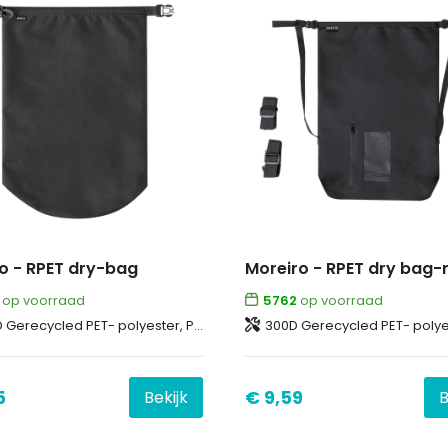
ho - RPET dry-bag
op voorraad
5762
op voorraad
Gerecycled PET- polyester, Plastic
300D Gerecycled PET- polye
5
€ 9,59
Bekijk
B