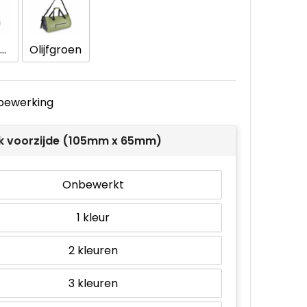
Donker Grijs
Olijfgroen
e bewerking
k voorzijde (105mm x 65mm)
Onbewerkt
1
2
3