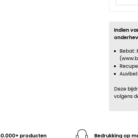
Indien va
onderhev
Bebat: 
(www.b
Recupel
Auvibel
Deze bijd
volgens d
50.000+ producten
Bedrukking op m