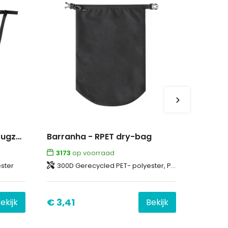
Moreiro - RPET dry bag-rugzak
Barranha - RPET dry-bag
3173
op voorraad
ster
300D Gerecycled PET- polyester, Plastic
€ 3,41
ekijk
Bekijk