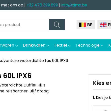
 met ons op |
+32 476 399 699
|
info@xima.be
BE
E
jfwaren
Drinkwaren
Textiel
Technologie
K
Adventure waterdichte tas 60L IPX6
 60L IPX6
Kies e
erdichte Duffle! Hij is
 reispartner. Blijf droog,
1. Kies je 