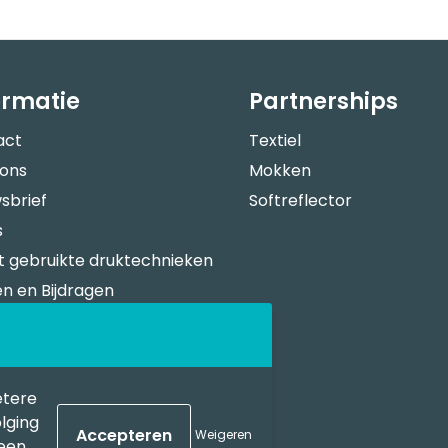
ormatie
Partnerships
act
Textiel
 ons
Mokken
sbrief
Softreflector
s
 gebruikte druktechnieken
n en Bijdragen
verspecificaties
n Bestellen
sportkosten
etere
lging
Weigeren
geen