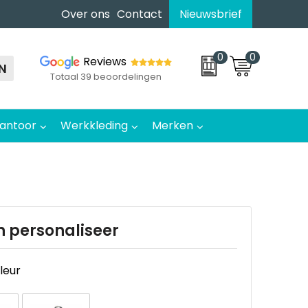
Over ons
Contact
Nieuwsbrief
0
0
Reviews
N
Totaal 39 beoordelingen
antoor
Werkkleding
Merken
n personaliseer
kleur