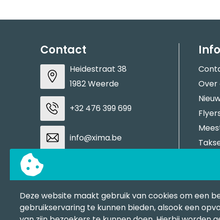
Contact
Inf
Heidestraat 38
Cont
1982 Weerde
Over
Nieuw
+32 476 399 699
Flyer
Meest
info@xima.be
Takse
Aanle
BTW: BE0883937937
Stale
Tran
Deze website maakt gebruik van cookies om een b
Contacteer ons
BAPP
gebruikservaring te kunnen bieden, alsook een opvo
van zijn bezoekers te kunnen doen. Hierbij worden 