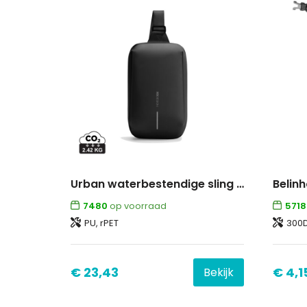
Urban waterbestendige sling bag
Belin
7480
op voorraad
5718
PU, rPET
300D 
€ 23,43
€ 4,1
Bekijk