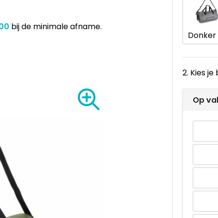
,00
bij de minimale afname.
2. Kies j
Op va