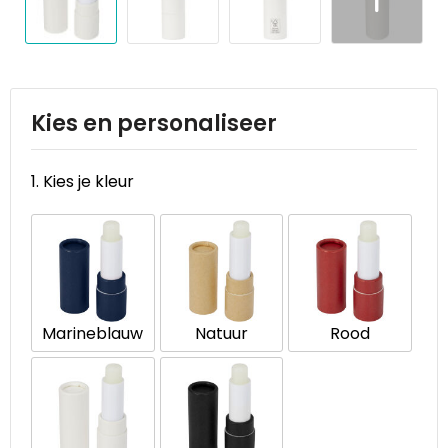
Reistassen
STICKERCASE™
Reistassensets
Swiss Peak
Rugzakken
Tenson
Kies en personaliseer
Schoenentassen
Thule
1. Kies je kleur
Schoudertassen
Urban Vitamin
Sporttassen
Victorinox
Strandtassen
VINGA
Marineblauw
Natuur
Rood
Tablettassen
Waterman
Toilettassen
Xoopar
Trolleys