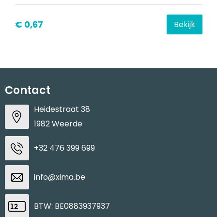
€ 0,67
Bekijk
Contact
Heidestraat 38
1982 Weerde
+32 476 399 699
info@xima.be
BTW: BE0883937937