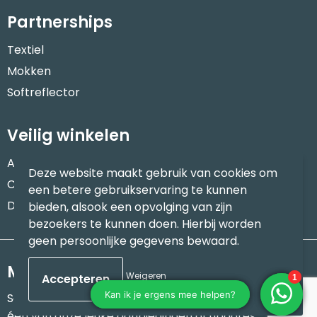
Partnerships
Textiel
Mokken
Softreflector
Veilig winkelen
Algemene voorwaarden
Deze website maakt gebruik van cookies om
Cookieverklaring
een betere gebruikservaring te kunnen
Disclaimer
bieden, alsook een opvolging van zijn
bezoekers te kunnen doen. Hierbij worden
geen persoonlijke gegevens bewaard.
Meld je aan voor onze nieuwsbrief
Weigeren
Schrijf je in voor onze nieuwsbrief en mis nooit meer
één van onze leuke aanbiedingen of updates.