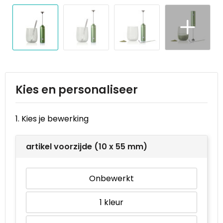
Reistassen
STICKERCASE™
Reistassensets
Swiss Peak
Rugzakken
Tenson
Schoenentassen
Thule
Kies en personaliseer
Schoudertassen
Urban Vitamin
1. Kies je bewerking
Sporttassen
Victorinox
artikel voorzijde (10 x 55 mm)
Strandtassen
VINGA
Tablettassen
Waterman
Onbewerkt
Toilettassen
Xoopar
1
Trolleys