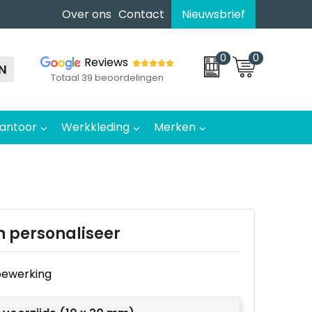
Over ons
Contact
Nieuwsbrief
0
0
Reviews
N
Totaal 39 beoordelingen
antoor
Werkkleding
Merken
n personaliseer
e bewerking