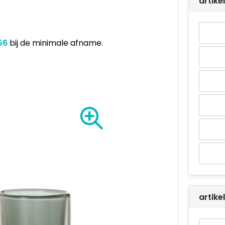
artike
,56
bij de minimale afname.
artike