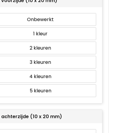
l voorzijde (10 x 20 mm)
Onbewerkt
1
2
3
4
5
l achterzijde (10 x 20 mm)