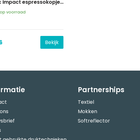
AdHoc Impact espressokopjes 70 ml, set van 2 stuks
op voorraad
6
Bekijk
ormatie
Partnerships
act
Textiel
 ons
Mokken
sbrief
Softreflector
s
 gebruikte druktechnieken