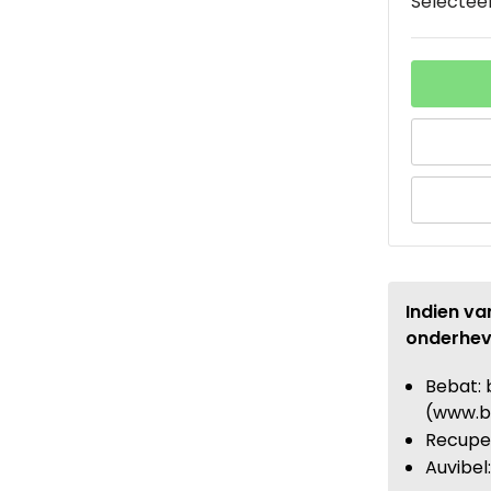
Selecteer
Indien va
onderhev
Bebat: 
(www.b
Recupel
Auvibel