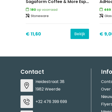
Sagaform Coffee & More Espresso kopjes 4st. 100ml
180
op voorraad
469
Stoneware
Glas
€ 11,60
€ 9,0
Bekijk
Contact
Inf
Heidestraat 38
Cont
1982 Weerde
Over
Nieuw
+32 476 399 699
Flyer
Meest