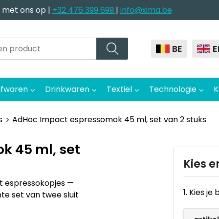
 met ons op |
+32 476 399 699
|
info@xima.be
BE
E
jfwaren
Drinkwaren
Textiel
Technologie
K
s
AdHoc Impact espressomok 45 ml, set van 2 stuks
 45 ml, set
Kies e
ct espressokopjes —
1. Kies j
e set van twee sluit