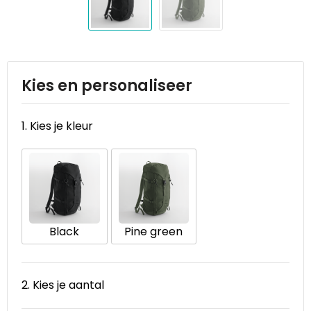
Reistassen
STICKERCASE™
Reistassensets
Swiss Peak
Rugzakken
Tenson
Kies en personaliseer
Schoenentassen
Thule
1. Kies je kleur
Schoudertassen
Urban Vitamin
Sporttassen
Victorinox
Strandtassen
VINGA
Black
Pine green
Tablettassen
Waterman
Toilettassen
Xoopar
2. Kies je aantal
Trolleys