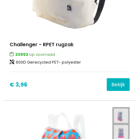
Challenger - RPET rugzak
33992
op voorraad
600D Gerecycled PET- polyester
€ 3,96
Bekijk