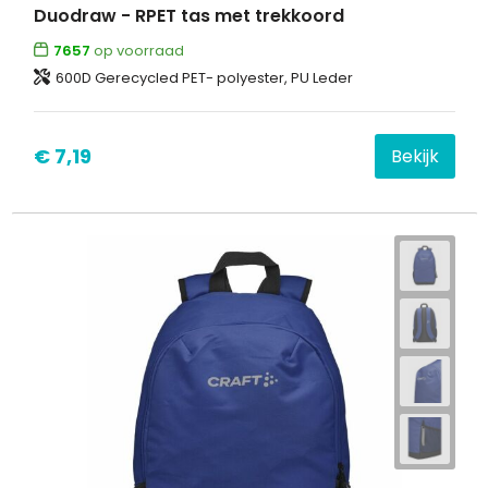
Duodraw - RPET tas met trekkoord
7657
op voorraad
600D Gerecycled PET- polyester, PU Leder
€ 7,19
Bekijk