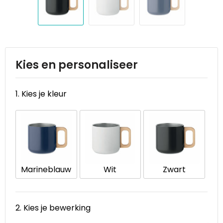
Reistassen
STICKERCASE™
Reistassensets
Swiss Peak
Rugzakken
Tenson
Kies en personaliseer
Schoenentassen
Thule
1. Kies je kleur
Schoudertassen
Urban Vitamin
Sporttassen
Victorinox
Strandtassen
VINGA
Marineblauw
Wit
Zwart
Tablettassen
Waterman
Toilettassen
Xoopar
2. Kies je bewerking
Trolleys