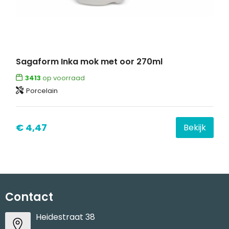
Sagaform Inka mok met oor 270ml
3413
op voorraad
Porcelain
€ 4,47
Bekijk
Contact
Heidestraat 38