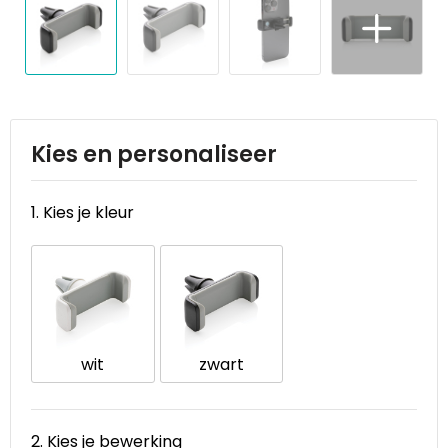
Reistassen
STICKERCASE™
Reistassensets
Swiss Peak
Rugzakken
Tenson
Schoenentassen
Thule
Kies en personaliseer
Schoudertassen
Urban Vitamin
1. Kies je kleur
Sporttassen
Victorinox
Strandtassen
VINGA
Tablettassen
Waterman
wit
zwart
Toilettassen
Xoopar
2. Kies je bewerking
Trolleys