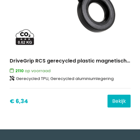
DriveGrip RCS gerecycled plastic magnetische auto houder
2110
op voorraad
Gerecycled TPU, Gerecycled aluminiumlegering
€ 6,34
Bekijk