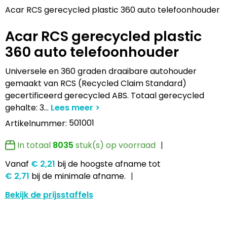
Lampen en Gereedschap
Draagtassen
Multifunctionele pennen
Hemden bedrukken
USB Stekkers
Pennen etui's
Hoteltextiel
Clique
Acar RCS gerecycled plastic 360 auto telefoonhouder
Acar RCS gerecycled plastic
Levensmiddelen
Duffeltassen
Accessoires voor pennen
Jassen bedrukken
MP3's
Pennenhouders
Jassen
Cutter & Buck
360 auto telefoonhouder
Paraplu's
Fietstassen
Kinderschrijfwaren
Kledingaccessoires
Selfie sticks
Portemonnees
Kledingaccessoires
Elevate
Universele en 360 graden draaibare autohouder
Persoonlijke verzorging
Golftassen
Pennen in unieke vormen
Ondergoed, Sokken en Nachtkleding
Powerbanks
Post, Pen en Geschenkverpakkingen
Ondergoed en Sokken
James Harvest
gemaakt van RCS (Recycled Claim Standard)
gecertificeerd gerecycled ABS. Totaal gerecycled
gehalte: 3
...
Reisbenodigdheden
Heuptassen
Gadgetpennen
Petten, Hoeden en Mutsen
Telefoonstandaards en accessoires
Stickers
Overalls
Journalbooks
501001
Artikelnummer:
Sleutelhangers en Lanyards
Jute tassen
Peuters en Baby's
Computer- en Laptopaccessoires
Visitekaart- en Pashouders
Overhemden
Mepal
In totaal
8035
stuk(s) op voorraad
Snoepgoed
Katoenen draagtassen
Polo's bedrukken
Zonne energie opladers
Whiteboards en flipcharts
Polo's
Moleskine
Vanaf
€ 2,21
bij de hoogste afname
tot
€ 2,71
bij de minimale afname.
Spellen voor binnen en buiten
Kledingtassen
Regenkleding
Tabletstandaards en accessoires
Reflecterende polo's
Motorola
Bekijk de prijsstaffels
Sport
Koeltassen en Koelboxen
Schoenen
Speakers en Speakeraccessoires
Reflecterende vesten
MyKit