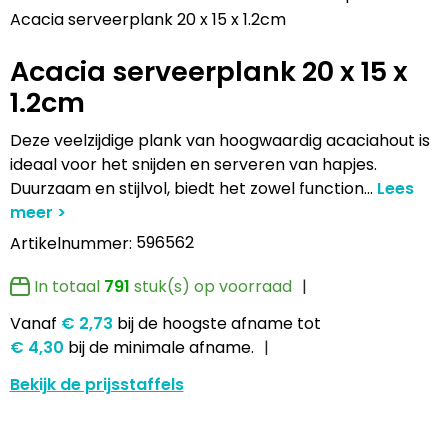
Lampen en Gereedschap
Draagtassen
Multifunctionele pennen
Hemden bedrukken
USB Stekkers
Pennen etui's
Hoteltextiel
Clique
Acacia serveerplank 20 x 15 x 1.2cm
Acacia serveerplank 20 x 15 x
Levensmiddelen
Duffeltassen
Accessoires voor pennen
Jassen bedrukken
MP3's
Pennenhouders
Jassen
Cutter & Buck
1.2cm
Paraplu's
Fietstassen
Kinderschrijfwaren
Kledingaccessoires
Selfie sticks
Portemonnees
Kledingaccessoires
Elevate
Deze veelzijdige plank van hoogwaardig acaciahout is
Persoonlijke verzorging
Golftassen
Pennen in unieke vormen
Ondergoed, Sokken en Nachtkleding
Powerbanks
Post, Pen en Geschenkverpakkingen
Ondergoed en Sokken
James Harvest
ideaal voor het snijden en serveren van hapjes.
Duurzaam en stijlvol, biedt het zowel function
...
Reisbenodigdheden
Heuptassen
Gadgetpennen
Petten, Hoeden en Mutsen
Telefoonstandaards en accessoires
Stickers
Overalls
Journalbooks
596562
Artikelnummer:
Sleutelhangers en Lanyards
Jute tassen
Peuters en Baby's
Computer- en Laptopaccessoires
Visitekaart- en Pashouders
Overhemden
Mepal
In totaal
791
stuk(s) op voorraad
Snoepgoed
Katoenen draagtassen
Polo's bedrukken
Zonne energie opladers
Whiteboards en flipcharts
Polo's
Moleskine
Vanaf
€ 2,73
bij de hoogste afname
tot
€ 4,30
bij de minimale afname.
Spellen voor binnen en buiten
Kledingtassen
Regenkleding
Tabletstandaards en accessoires
Reflecterende polo's
Motorola
Bekijk de prijsstaffels
Sport
Koeltassen en Koelboxen
Schoenen
Speakers en Speakeraccessoires
Reflecterende vesten
MyKit