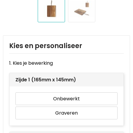
Reistassen
STICKERCASE™
Reistassensets
Swiss Peak
Rugzakken
Tenson
Schoenentassen
Thule
Kies en personaliseer
Schoudertassen
Urban Vitamin
1. Kies je bewerking
Sporttassen
Victorinox
Zijde 1 (165mm x 145mm)
Strandtassen
VINGA
Onbewerkt
Tablettassen
Waterman
Graveren
Toilettassen
Xoopar
Trolleys