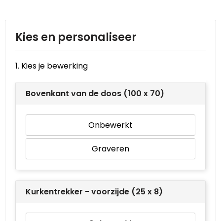
Reistassen
STICKERCASE™
Reistassensets
Swiss Peak
Kies en personaliseer
Rugzakken
Tenson
1. Kies je bewerking
Schoenentassen
Thule
Bovenkant van de doos (100 x 70)
Schoudertassen
Urban Vitamin
Sporttassen
Victorinox
Onbewerkt
Strandtassen
VINGA
Graveren
Tablettassen
Waterman
Kurkentrekker - voorzijde (25 x 8)
Toilettassen
Xoopar
Trolleys