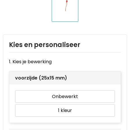
Reistassen
STICKERCASE™
Reistassensets
Swiss Peak
Rugzakken
Tenson
Schoenentassen
Thule
Kies en personaliseer
Schoudertassen
Urban Vitamin
1. Kies je bewerking
Sporttassen
Victorinox
voorzijde (25x15 mm)
Strandtassen
VINGA
Onbewerkt
Tablettassen
Waterman
1
Toilettassen
Xoopar
Trolleys