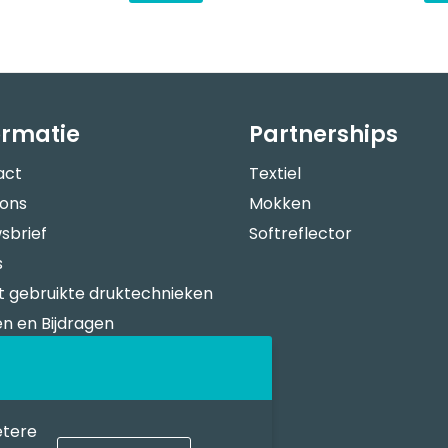
ormatie
Partnerships
act
Textiel
 ons
Mokken
sbrief
Softreflector
s
 gebruikte druktechnieken
n en Bijdragen
verspecificaties
n Bestellen
sportkosten
etere