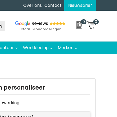
Over ons
Contact
Nieuwsbrief
0
0
Reviews
N
Totaal 39 beoordelingen
antoor
Werkkleding
Merken
n personaliseer
e bewerking