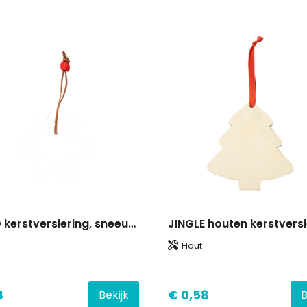
ABEND kerstversiering, sneeuwvlok
Hout
4
€ 0,58
Bekijk
B