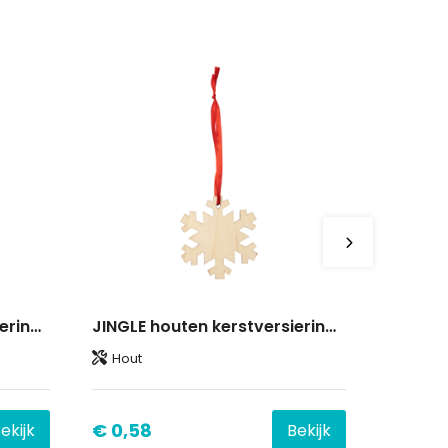
JINGLE houten kerstversiering, kerstboom
JINGLE houten kerstversiering, sneeuwvlok
Hout
€ 0,58
ekijk
Bekijk