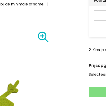
voorz
4
bij de minimale afname.
2. Kies je
Prijsop
Selecteer