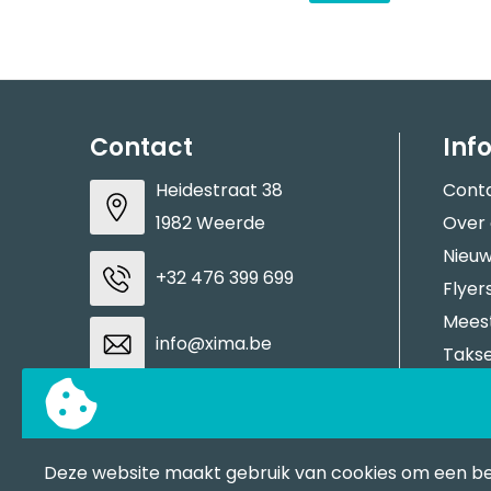
Contact
Inf
Heidestraat 38
Cont
1982 Weerde
Over
Nieuw
+32 476 399 699
Flyer
Meest
info@xima.be
Takse
Aanle
BTW: BE0883937937
Stale
Tran
Deze website maakt gebruik van cookies om een b
Contacteer ons
BAPP