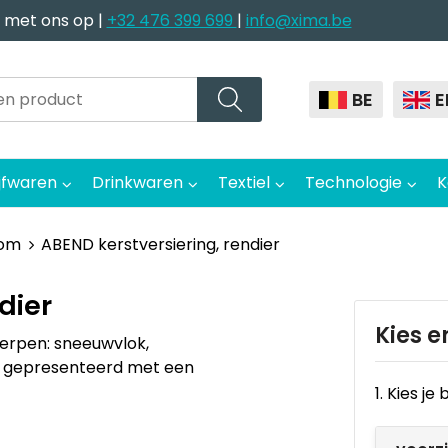
 met ons op |
+32 476 399 699
|
info@xima.be
BE
E
jfwaren
Drinkwaren
Textiel
Technologie
K
oom
ABEND kerstversiering, rendier
dier
Kies e
twerpen: sneeuwvlok,
n gepresenteerd met een
1. Kies j