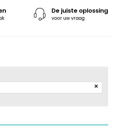
len
De juiste oplossing
ak
voor uw vraag
×