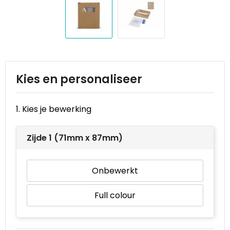
Reistassen
STICKERCASE™
Reistassensets
Swiss Peak
Rugzakken
Tenson
Schoenentassen
Thule
Kies en personaliseer
Schoudertassen
Urban Vitamin
1. Kies je bewerking
Sporttassen
Victorinox
Zijde 1 (71mm x 87mm)
Strandtassen
VINGA
Onbewerkt
Tablettassen
Waterman
Full colour
Toilettassen
Xoopar
Trolleys