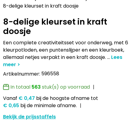
Lampen en Gereedschap
Draagtassen
Multifunctionele pennen
Hemden bedrukken
USB Stekkers
Pennen etui's
Hoteltextiel
Clique
8-delige kleurset in kraft doosje
8-delige kleurset in kraft
Levensmiddelen
Duffeltassen
Accessoires voor pennen
Jassen bedrukken
MP3's
Pennenhouders
Jassen
Cutter & Buck
doosje
Paraplu's
Fietstassen
Kinderschrijfwaren
Kledingaccessoires
Selfie sticks
Portemonnees
Kledingaccessoires
Elevate
Een complete creativiteitsset voor onderweg, met 6
Persoonlijke verzorging
Golftassen
Pennen in unieke vormen
Ondergoed, Sokken en Nachtkleding
Powerbanks
Post, Pen en Geschenkverpakkingen
Ondergoed en Sokken
James Harvest
kleurpotloden, een puntenslijper en een kleurboek,
allemaal netjes verpakt in een kraft doosje.
...
Reisbenodigdheden
Heuptassen
Gadgetpennen
Petten, Hoeden en Mutsen
Telefoonstandaards en accessoires
Stickers
Overalls
Journalbooks
596558
Artikelnummer:
Sleutelhangers en Lanyards
Jute tassen
Peuters en Baby's
Computer- en Laptopaccessoires
Visitekaart- en Pashouders
Overhemden
Mepal
In totaal
563
stuk(s) op voorraad
Snoepgoed
Katoenen draagtassen
Polo's bedrukken
Zonne energie opladers
Whiteboards en flipcharts
Polo's
Moleskine
Vanaf
€ 0,47
bij de hoogste afname
tot
€ 0,65
bij de minimale afname.
Spellen voor binnen en buiten
Kledingtassen
Regenkleding
Tabletstandaards en accessoires
Reflecterende polo's
Motorola
Bekijk de prijsstaffels
Sport
Koeltassen en Koelboxen
Schoenen
Speakers en Speakeraccessoires
Reflecterende vesten
MyKit