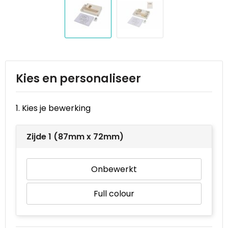
Reistassen
STICKERCASE™
Reistassensets
Swiss Peak
Rugzakken
Tenson
Schoenentassen
Thule
Kies en personaliseer
Schoudertassen
Urban Vitamin
1. Kies je bewerking
Sporttassen
Victorinox
Zijde 1 (87mm x 72mm)
Strandtassen
VINGA
Onbewerkt
Tablettassen
Waterman
Full colour
Toilettassen
Xoopar
Trolleys