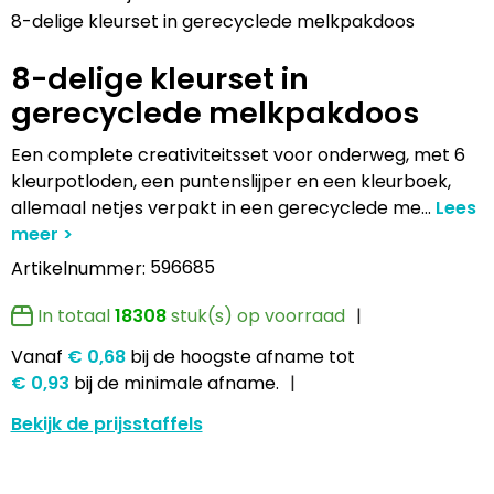
Lampen en Gereedschap
Draagtassen
Multifunctionele pennen
Hemden bedrukken
USB Stekkers
Pennen etui's
Hoteltextiel
Clique
8-delige kleurset in gerecyclede melkpakdoos
8-delige kleurset in
Levensmiddelen
Duffeltassen
Accessoires voor pennen
Jassen bedrukken
MP3's
Pennenhouders
Jassen
Cutter & Buck
gerecyclede melkpakdoos
Paraplu's
Fietstassen
Kinderschrijfwaren
Kledingaccessoires
Selfie sticks
Portemonnees
Kledingaccessoires
Elevate
Een complete creativiteitsset voor onderweg, met 6
Persoonlijke verzorging
Golftassen
Pennen in unieke vormen
Ondergoed, Sokken en Nachtkleding
Powerbanks
Post, Pen en Geschenkverpakkingen
Ondergoed en Sokken
James Harvest
kleurpotloden, een puntenslijper en een kleurboek,
allemaal netjes verpakt in een gerecyclede me
...
Reisbenodigdheden
Heuptassen
Gadgetpennen
Petten, Hoeden en Mutsen
Telefoonstandaards en accessoires
Stickers
Overalls
Journalbooks
596685
Artikelnummer:
Sleutelhangers en Lanyards
Jute tassen
Peuters en Baby's
Computer- en Laptopaccessoires
Visitekaart- en Pashouders
Overhemden
Mepal
In totaal
18308
stuk(s) op voorraad
Snoepgoed
Katoenen draagtassen
Polo's bedrukken
Zonne energie opladers
Whiteboards en flipcharts
Polo's
Moleskine
Vanaf
€ 0,68
bij de hoogste afname
tot
€ 0,93
bij de minimale afname.
Spellen voor binnen en buiten
Kledingtassen
Regenkleding
Tabletstandaards en accessoires
Reflecterende polo's
Motorola
Bekijk de prijsstaffels
Sport
Koeltassen en Koelboxen
Schoenen
Speakers en Speakeraccessoires
Reflecterende vesten
MyKit