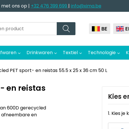
 met ons op |
+32 476 399 699
|
info@xima.be
BE
E
jfwaren
Drinkwaren
Textiel
Technologie
K
ed PET sport- en reistas 55.5 x 25 x 36 cm 50 L
- en reistas
Kies e
van 600D gerecycled
1. Kies je 
n afneembare en