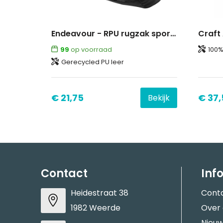
Endeavour - RPU rugzak sporttas
Craft 
99
op voorraad
100%
Gerecycled PU leer
€ 21,75
€ 37,
Bekijk
Contact
Inf
Heidestraat 38
Cont
1982 Weerde
Over
Nieuw