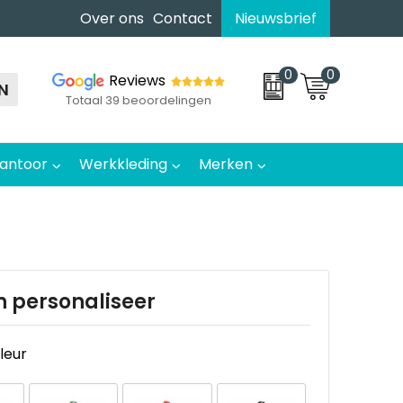
Over ons
Contact
Nieuwsbrief
0
0
Reviews
N
Totaal 39 beoordelingen
antoor
Werkkleding
Merken
n personaliseer
kleur