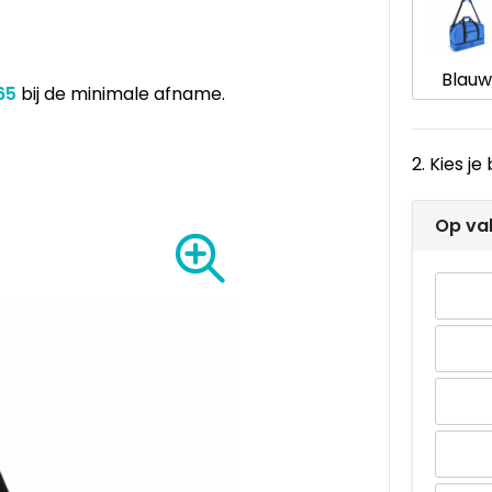
Blauw
,65
bij de minimale afname.
2. Kies j
Op va