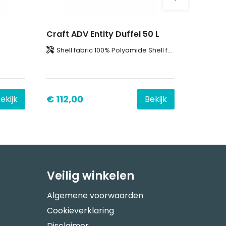
Craft ADV Entity Duffel 50 L
Shell fabric 100% Polyamide Shell fabric 50% Polyester-Recycled 50% Polyurethane Shell fabric 100% Polyester
€ 112,00
ekijk
Bekijk
Veilig winkelen
Algemene voorwaarden
Cookieverklaring
Disclaimer