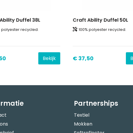
Ability Duffel 38L
Craft Ability Duffel 50L
 polyester recycled.
100% polyester recycled.
50
€ 37,50
Bekijk
B
ormatie
Partnerships
act
Textiel
 ons
Mokken
sbrief
Softreflector