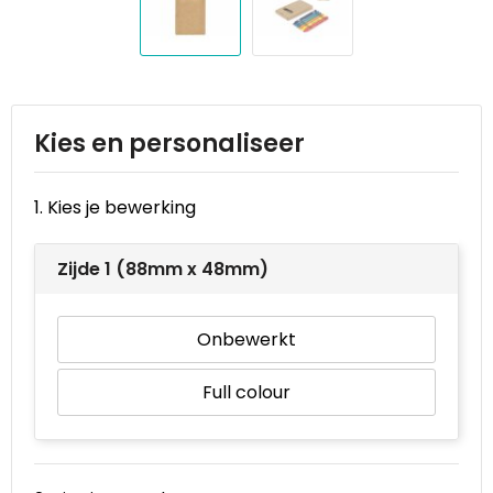
Reistassen
STICKERCASE™
Reistassensets
Swiss Peak
Rugzakken
Tenson
Kies en personaliseer
Schoenentassen
Thule
1. Kies je bewerking
Schoudertassen
Urban Vitamin
Zijde 1 (88mm x 48mm)
Sporttassen
Victorinox
Strandtassen
VINGA
Onbewerkt
Tablettassen
Waterman
Full colour
Toilettassen
Xoopar
Trolleys