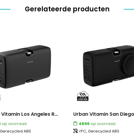
Gerelateerde producten
Urban Vitamin Los Angeles RCS rplastic 20W PD powerbank
6
op voorraad
4896
op voorraad
 Gerecycled ABS
rPC, Gerecycled ABS