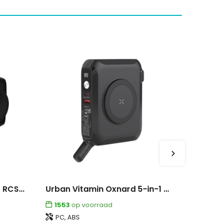
Urban Vitamin San Diego RCS rplastic 20W PD powerbank
Urban Vitamin Oxnard 5-in-1 65W universele oplader
1553
op voorraad
PC, ABS