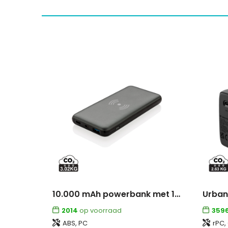
10.000 mAh powerbank met 10W draadloos snelladen met PD
2014
op voorraad
359
ABS, PC
rPC,