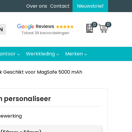
Over ons
Contact
Nieuwsbrief
0
0
Reviews
N
Totaal 39 beoordelingen
antoor
Werkkleding
Merken
k Geschikt voor MagSafe 5000 mAh
n personaliseer
e bewerking