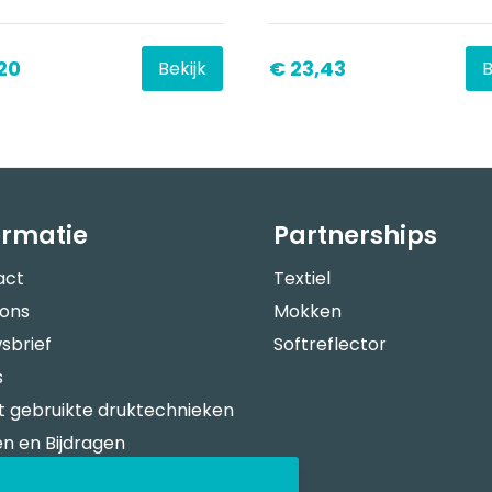
20
€ 23,43
Bekijk
B
ormatie
Partnerships
act
Textiel
 ons
Mokken
sbrief
Softreflector
s
 gebruikte druktechnieken
n en Bijdragen
verspecificaties