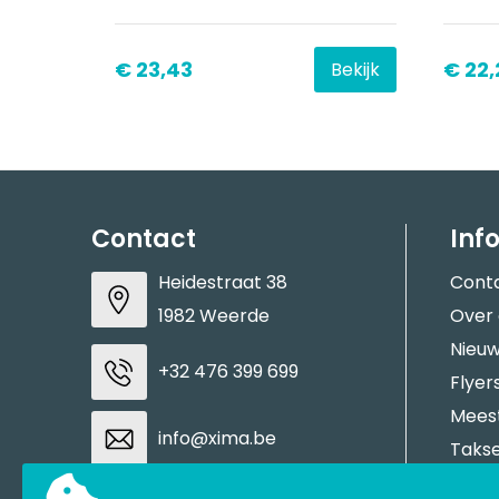
€ 23,43
€ 22,
Bekijk
Contact
Inf
Heidestraat 38
Cont
1982 Weerde
Over
Nieuw
+32 476 399 699
Flyer
Meest
info@xima.be
Takse
Aanle