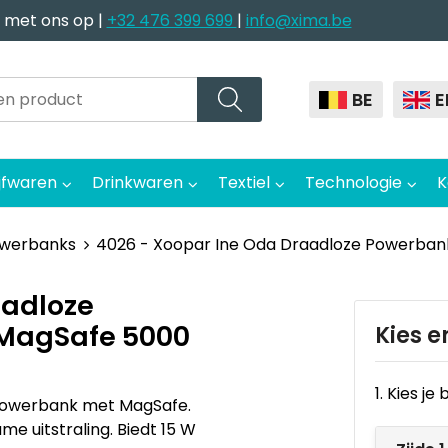
 met ons op |
+32 476 399 699
|
info@xima.be
BE
E
jfwaren
Drinkwaren
Textiel
Technologie
K
owerbanks
4026 - Xoopar Ine Oda Draadloze Powerban
aadloze
 MagSafe 5000
Kies e
1. Kies j
 powerbank met MagSafe.
e uitstraling. Biedt 15 W