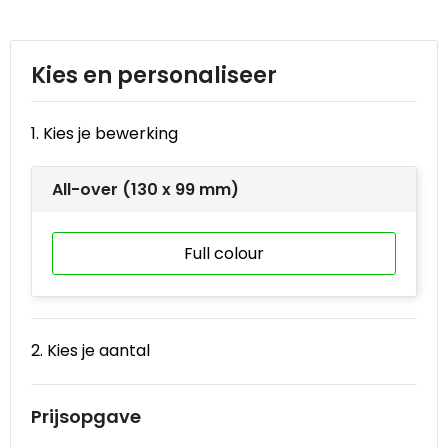
Reistassen
STICKERCASE™
Reistassensets
Swiss Peak
Kies en personaliseer
Rugzakken
Tenson
1. Kies je bewerking
Schoenentassen
Thule
All-over (130 x 99 mm)
Schoudertassen
Urban Vitamin
Sporttassen
Victorinox
Full colour
Strandtassen
VINGA
Tablettassen
Waterman
2. Kies je aantal
Toilettassen
Xoopar
Prijsopgave
Trolleys