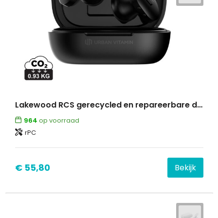
Lakewood RCS gerecycled en repareerbare draadloze oordopjes
964
op voorraad
rPC
€ 55,80
Bekijk