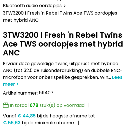
Lampen en Gereedschap
Draagtassen
Multifunctionele pennen
Hemden bedrukken
USB Stekkers
Pennen etui's
Hoteltextiel
Clique
Bluetooth audio oordopjes
3TW3200 I Fresh 'n Rebel Twins Ace TWS oordopjes
Levensmiddelen
Duffeltassen
Accessoires voor pennen
Jassen bedrukken
MP3's
Pennenhouders
Jassen
Cutter & Buck
met hybrid ANC
Paraplu's
Fietstassen
Kinderschrijfwaren
Kledingaccessoires
Selfie sticks
Portemonnees
Kledingaccessoires
Elevate
3TW3200 I Fresh 'n Rebel Twins
Ace TWS oordopjes met hybrid
Persoonlijke verzorging
Golftassen
Pennen in unieke vormen
Ondergoed, Sokken en Nachtkleding
Powerbanks
Post, Pen en Geschenkverpakkingen
Ondergoed en Sokken
James Harvest
ANC
Reisbenodigdheden
Heuptassen
Gadgetpennen
Petten, Hoeden en Mutsen
Telefoonstandaards en accessoires
Stickers
Overalls
Journalbooks
Ervaar deze geweldige Twins, uitgerust met hybride
ANC (tot 32,5 dB ruisonderdrukking) en dubbele ENC-
Sleutelhangers en Lanyards
Jute tassen
Peuters en Baby's
Computer- en Laptopaccessoires
Visitekaart- en Pashouders
Overhemden
Mepal
microfoon voor onberispelijke gesprekken. Win
...
Snoepgoed
Katoenen draagtassen
Polo's bedrukken
Zonne energie opladers
Whiteboards en flipcharts
Polo's
Moleskine
511407
Artikelnummer:
Spellen voor binnen en buiten
Kledingtassen
Regenkleding
Tabletstandaards en accessoires
Reflecterende polo's
Motorola
In totaal
678
stuk(s) op voorraad
Vanaf
€ 44,85
bij de hoogste afname
tot
Sport
Koeltassen en Koelboxen
Schoenen
Speakers en Speakeraccessoires
Reflecterende vesten
MyKit
€ 55,63
bij de minimale afname.