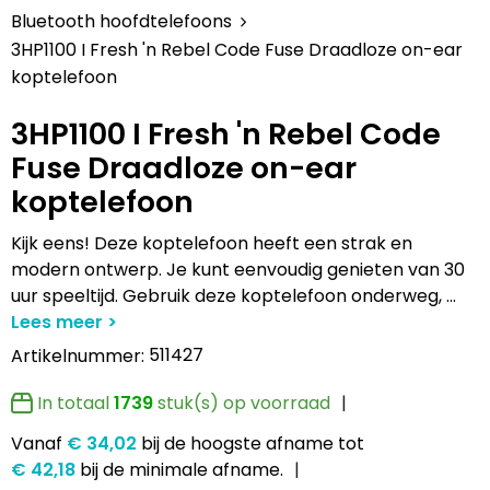
Lampen en Gereedschap
Draagtassen
Multifunctionele pennen
Hemden bedrukken
USB Stekkers
Pennen etui's
Hoteltextiel
Clique
Bluetooth hoofdtelefoons
3HP1100 I Fresh 'n Rebel Code Fuse Draadloze on-ear
Levensmiddelen
Duffeltassen
Accessoires voor pennen
Jassen bedrukken
MP3's
Pennenhouders
Jassen
Cutter & Buck
koptelefoon
Paraplu's
Fietstassen
Kinderschrijfwaren
Kledingaccessoires
Selfie sticks
Portemonnees
Kledingaccessoires
Elevate
3HP1100 I Fresh 'n Rebel Code
Fuse Draadloze on-ear
Persoonlijke verzorging
Golftassen
Pennen in unieke vormen
Ondergoed, Sokken en Nachtkleding
Powerbanks
Post, Pen en Geschenkverpakkingen
Ondergoed en Sokken
James Harvest
koptelefoon
Reisbenodigdheden
Heuptassen
Gadgetpennen
Petten, Hoeden en Mutsen
Telefoonstandaards en accessoires
Stickers
Overalls
Journalbooks
Kijk eens! Deze koptelefoon heeft een strak en
modern ontwerp. Je kunt eenvoudig genieten van 30
Sleutelhangers en Lanyards
Jute tassen
Peuters en Baby's
Computer- en Laptopaccessoires
Visitekaart- en Pashouders
Overhemden
Mepal
uur speeltijd. Gebruik deze koptelefoon onderweg,
...
Snoepgoed
Katoenen draagtassen
Polo's bedrukken
Zonne energie opladers
Whiteboards en flipcharts
Polo's
Moleskine
511427
Artikelnummer:
Spellen voor binnen en buiten
Kledingtassen
Regenkleding
Tabletstandaards en accessoires
Reflecterende polo's
Motorola
In totaal
1739
stuk(s) op voorraad
Vanaf
€ 34,02
bij de hoogste afname
tot
Sport
Koeltassen en Koelboxen
Schoenen
Speakers en Speakeraccessoires
Reflecterende vesten
MyKit
€ 42,18
bij de minimale afname.