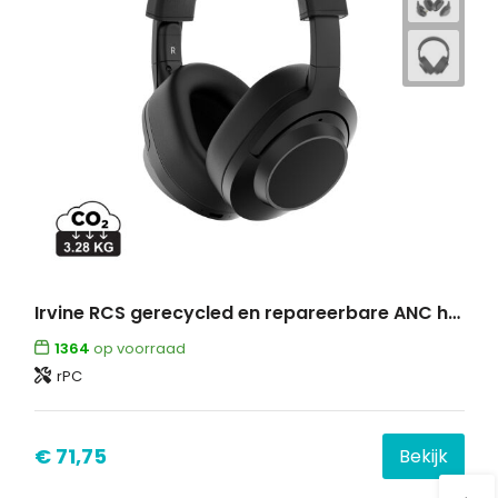
Irvine RCS gerecycled en repareerbare ANC hoofdtelefoon
1364
op voorraad
rPC
€ 71,75
Bekijk