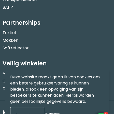
BAPP
Partnerships
Textiel
Mokken
Softreflector
Veilig winkelen
Algemene voorwaarden
Deze website maakt gebruik van cookies om
Cookieverklaring
een betere gebruikservaring te kunnen
Disclaimer
bieden, alsook een opvolging van zijn
bezoekers te kunnen doen. Hierbij worden
geen persoonlijke gegevens bewaard.
Meld je aan voor onze nieuwsbrief
Weigeren