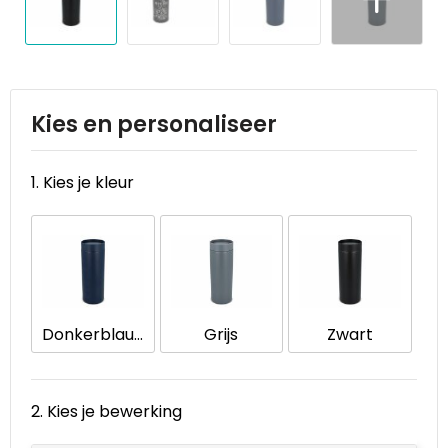
Reistassen
STICKERCASE™
Reistassensets
Swiss Peak
Rugzakken
Tenson
Kies en personaliseer
Schoenentassen
Thule
1. Kies je kleur
Schoudertassen
Urban Vitamin
Sporttassen
Victorinox
Strandtassen
VINGA
Donkerblauw
Grijs
Zwart
Tablettassen
Waterman
Toilettassen
Xoopar
2. Kies je bewerking
Trolleys