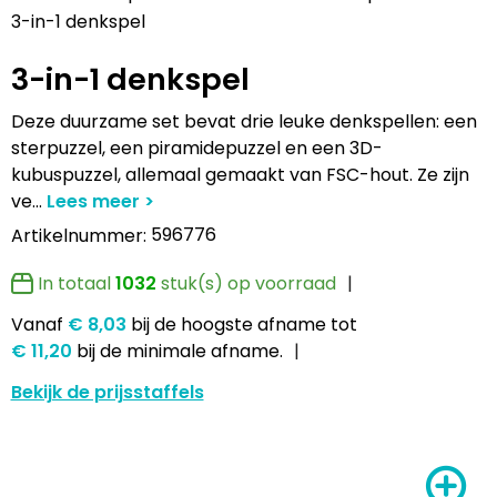
Lampen en Gereedschap
Draagtassen
Multifunctionele pennen
Hemden bedrukken
USB Stekkers
Pennen etui's
Hoteltextiel
Clique
3-in-1 denkspel
3-in-1 denkspel
Levensmiddelen
Duffeltassen
Accessoires voor pennen
Jassen bedrukken
MP3's
Pennenhouders
Jassen
Cutter & Buck
Deze duurzame set bevat drie leuke denkspellen: een
Paraplu's
Fietstassen
Kinderschrijfwaren
Kledingaccessoires
Selfie sticks
Portemonnees
Kledingaccessoires
Elevate
sterpuzzel, een piramidepuzzel en een 3D-
kubuspuzzel, allemaal gemaakt van FSC-hout. Ze zijn
Persoonlijke verzorging
Golftassen
Pennen in unieke vormen
Ondergoed, Sokken en Nachtkleding
Powerbanks
Post, Pen en Geschenkverpakkingen
Ondergoed en Sokken
James Harvest
ve
...
596776
Artikelnummer:
Reisbenodigdheden
Heuptassen
Gadgetpennen
Petten, Hoeden en Mutsen
Telefoonstandaards en accessoires
Stickers
Overalls
Journalbooks
In totaal
1032
stuk(s) op voorraad
Sleutelhangers en Lanyards
Jute tassen
Peuters en Baby's
Computer- en Laptopaccessoires
Visitekaart- en Pashouders
Overhemden
Mepal
Vanaf
€ 8,03
bij de hoogste afname
tot
Snoepgoed
Katoenen draagtassen
Polo's bedrukken
Zonne energie opladers
Whiteboards en flipcharts
Polo's
Moleskine
€ 11,20
bij de minimale afname.
Bekijk de prijsstaffels
Spellen voor binnen en buiten
Kledingtassen
Regenkleding
Tabletstandaards en accessoires
Reflecterende polo's
Motorola
Sport
Koeltassen en Koelboxen
Schoenen
Speakers en Speakeraccessoires
Reflecterende vesten
MyKit