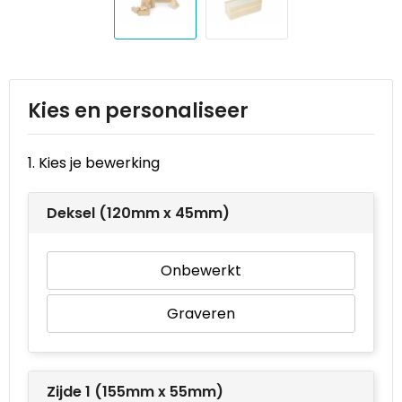
Reistassen
STICKERCASE™
Reistassensets
Swiss Peak
Rugzakken
Tenson
Kies en personaliseer
Schoenentassen
Thule
1. Kies je bewerking
Schoudertassen
Urban Vitamin
Deksel (120mm x 45mm)
Sporttassen
Victorinox
Strandtassen
VINGA
Onbewerkt
Tablettassen
Waterman
Graveren
Toilettassen
Xoopar
Zijde 1 (155mm x 55mm)
Trolleys